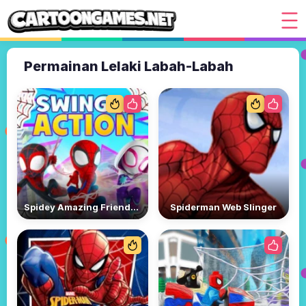
Permainan Lelaki Labah-Labah
Spidey Amazing Friends: Swing into Action
Spiderman Web Slinger