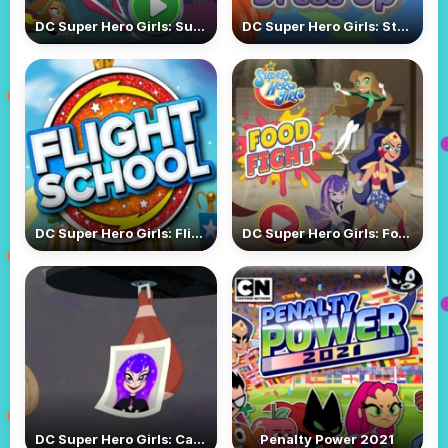
DC Super Hero Girls: Super Late
DC Super Hero Girls: Starfire Dress Up
DC Super Hero Girls: Flight School
DC Super Hero Girls: Food Fight
DC Super Hero Girls: Catwoman Caper Quiz
Penalty Power 2021