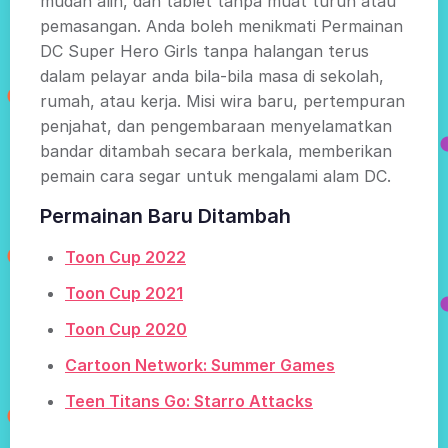
mudah alih, dan tablet tanpa muat turun atau
pemasangan. Anda boleh menikmati Permainan
DC Super Hero Girls tanpa halangan terus
dalam pelayar anda bila-bila masa di sekolah,
rumah, atau kerja. Misi wira baru, pertempuran
penjahat, dan pengembaraan menyelamatkan
bandar ditambah secara berkala, memberikan
pemain cara segar untuk mengalami alam DC.
Permainan Baru Ditambah
Toon Cup 2022
Toon Cup 2021
Toon Cup 2020
Cartoon Network: Summer Games
Teen Titans Go: Starro Attacks