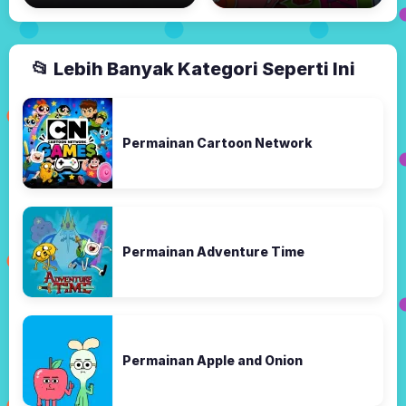
📂 Lebih Banyak Kategori Seperti Ini
Permainan Cartoon Network
Permainan Adventure Time
Permainan Apple and Onion