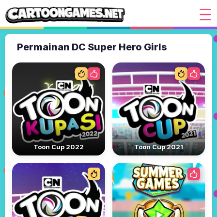
Permainan DC Super Hero Girls
Toon Cup 2022
Toon Cup 2021