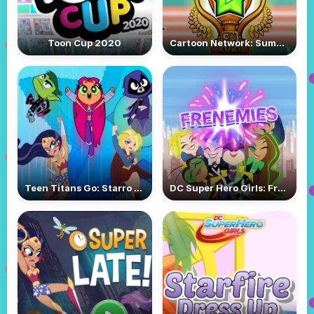
Toon Cup 2020
Cartoon Network: Summer Games
Teen Titans Go: Starro Attacks
DC Super Hero Girls: Frenemies