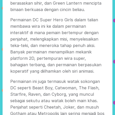
berasaskan sihir, dan Green Lantern mencipta
binaan berkuasa dengan cincin beliau.
Permainan DC Super Hero Girls dalam talian
membawa wira ini ke dalam permainan
interaktif di mana pemain bertempur dengan
penjahat, melengkapkan misi, menyelesaikan
teka-teki, dan meneroka tahap penuh aksi.
Banyak permainan menampilkan mekanik
platform 2D, pertempuran wira super,
bahagian terbang, dan permainan berpasukan
koperatif yang diilhamkan oleh siri animasi.
Permainan ini juga termasuk watak sokongan
DC seperti Beast Boy, Catwoman, The Flash,
Starfire, Raven, dan Cyborg, yang muncul
sebagai sekutu atau watak boleh main khas.
Penjahat seperti Cheetah, Joker, dan musuh
Gotham atau Metropolis lain sering menjadi bos