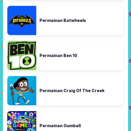
Permainan Batwheels
Permainan Ben 10
Permainan Craig Of The Creek
Permainan Gumball