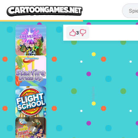
3
DC Super Hero Girls
⭐ 100% (3 Stim
JETZT SPI
WERBUNG