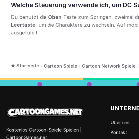
Welche Steuerung verwende ich, um DC Sup
Du benutzt die
Oben
-Taste zum Springen, zweimal d
Leertaste
, um die Charaktere zu wechseln. Auf mob
ausgeführt.
Startseite
/
Cartoon Spiele
/
Cartoon Network Spiele
/
UNTERN
Über uns
Kostenlos Cartoon-Spiele Spielen |
Kontakt
CartoonGames.net