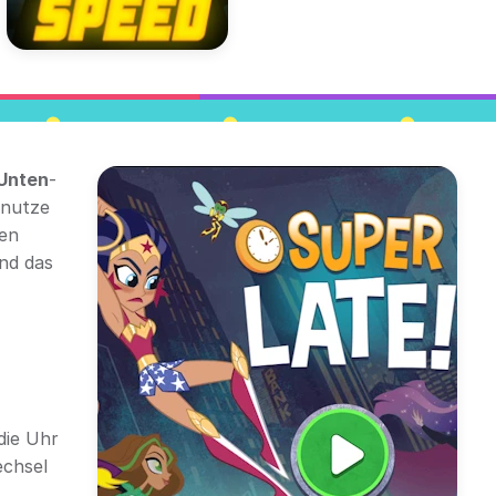
Unten
-
enutze
en
und das
die Uhr
echsel