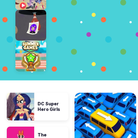
DC Super
Hero Girls
The