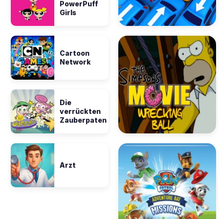
PowerPuff
Girls
Cartoon
Network
Die
verrückten
Zauberpaten
Arzt