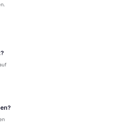
en.
t?
auf
len?
ten