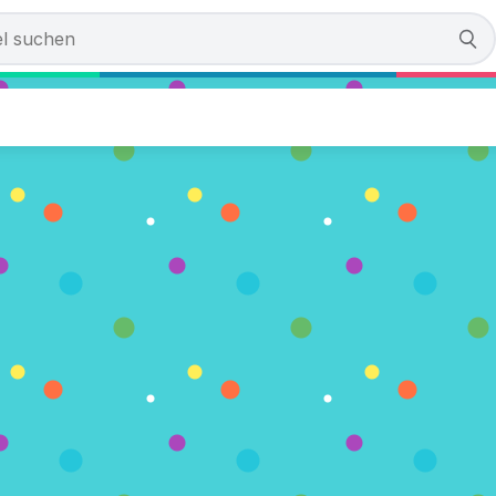
: Super Late
men)
ELEN