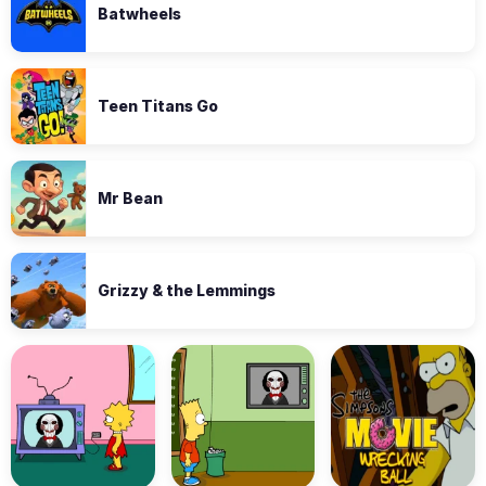
Batwheels
Teen Titans Go
Mr Bean
Grizzy & the Lemmings