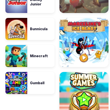
Junior
Bunnicula
Minecraft
Gumball