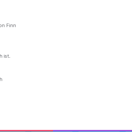
on Finn
 ist.
h