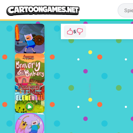
5
Adventure Time: Fr
⭐ 100% (5 Stimme
JETZT SPIE
WERBUNG