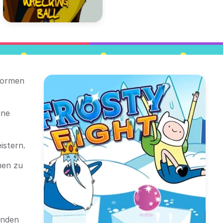
tformen
ine
istern.
men zu
enden