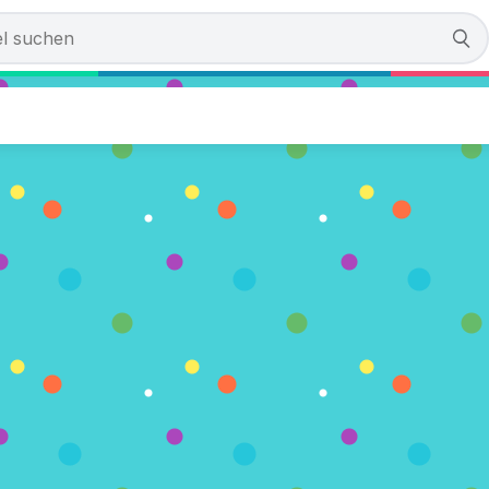
osty Fight
n)
LEN