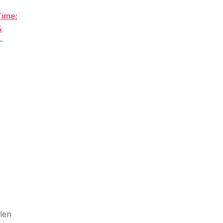
ime:
&
-
len