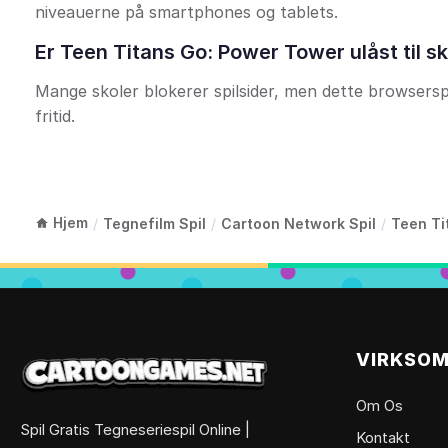
niveauerne på smartphones og tablets.
Er Teen Titans Go: Power Tower ulåst til s
Mange skoler blokerer spilsider, men dette browserspil
fritid.
Hjem
/
Tegnefilm Spil
/
Cartoon Network Spil
/
Teen Ti
VIRKSO
Om Os
Spil Gratis Tegneseriespil Online |
Kontakt