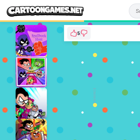
5
Teen Titans Go: Po
⭐ 71.43% (7 Stemm
SPIL NU
ANNONCE