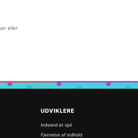
er eller
UDVIKLERE
Indsend et spil
Fjernelse af indhold