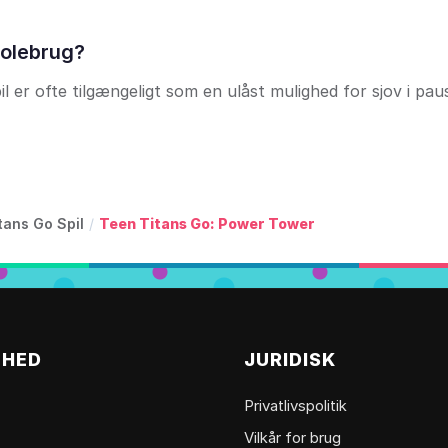
kolebrug?
 er ofte tilgængeligt som en ulåst mulighed for sjov i paus
tans Go Spil
/
Teen Titans Go: Power Tower
MHED
JURIDISK
Privatlivspolitik
Vilkår for brug