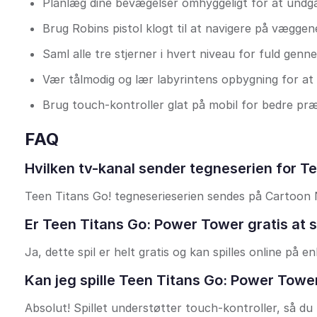
Planlæg dine bevægelser omhyggeligt for at undgå
Brug Robins pistol klogt til at navigere på væggen
Saml alle tre stjerner i hvert niveau for fuld genn
Vær tålmodig og lær labyrintens opbygning for at
Brug touch-kontroller glat på mobil for bedre præ
FAQ
Hvilken tv-kanal sender tegneserien for 
Teen Titans Go! tegneserieserien sendes på Cartoon N
Er Teen Titans Go: Power Tower gratis at sp
Ja, dette spil er helt gratis og kan spilles online p
Kan jeg spille Teen Titans Go: Power Towe
Absolut! Spillet understøtter touch-kontroller, så d