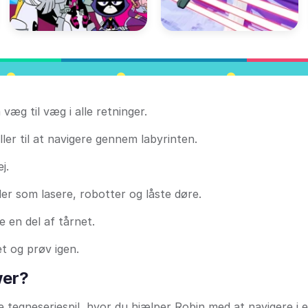
væg til væg i alle retninger.
er til at navigere gennem labyrinten.
j.
er som lasere, robotter og låste døre.
 en del af tårnet.
t og prøv igen.
wer?
e tegneseriespil, hvor du hjælper Robin med at navigere i e