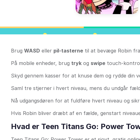
Brug
WASD
eller
pil-tasterne
til at bevæge Robin fra 
På mobile enheder, brug
tryk
og
swipe
touch-kontroll
Skyd gennem kasser for at knuse dem og rydde din ve
Saml tre stjerner i hvert niveau, mens du undgår fæld
Nå udgangsdøren for at fuldføre hvert niveau og sikre
Hvis Robin bliver dræbt af en fælde, genstart niveaue
Hvad er Teen Titans Go: Power To
Teen Titans Go: Power Tower er et sjovt, gratis onlin