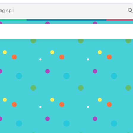
wer Tower
er)