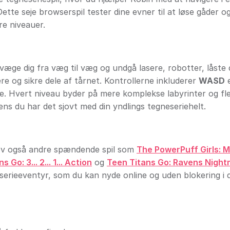
ette seje browserspil tester dine evner til at løse gåder o
re niveauer.
væge dig fra væg til væg og undgå lasere, robotter, låste
re og sikre dele af tårnet. Kontrollerne inkluderer
WASD
e
re. Hvert niveau byder på mere komplekse labyrinter og fl
ens du har det sjovt med din yndlings tegneseriehelt.
røv også andre spændende spil som
The PowerPuff Girls: 
 Go: 3... 2... 1... Action
og
Teen Titans Go: Ravens Nigh
eserieeventyr, som du kan nyde online og uden blokering i 