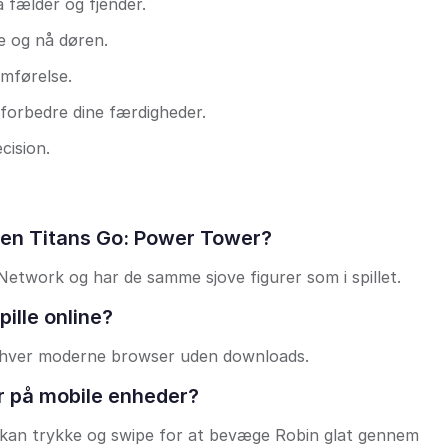
 fælder og fjender.
e og nå døren.
emførelse.
 forbedre dine færdigheder.
cision.
Teen Titans Go: Power Tower?
etwork og har de samme sjove figurer som i spillet.
ille online?
å enhver moderne browser uden downloads.
r på mobile enheder?
u kan trykke og swipe for at bevæge Robin glat gennem