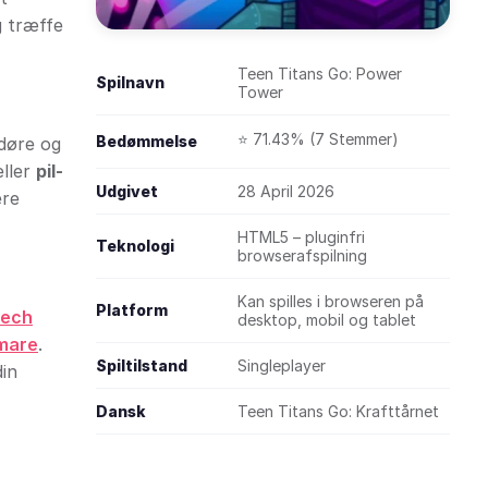
g træffe
Teen Titans Go: Power
Spilnavn
Tower
⭐ 71.43% (7 Stemmer)
Bedømmelse
 døre og
ller
pil-
Udgivet
28 April 2026
ere
HTML5 – pluginfri
Teknologi
browserafspilning
Kan spilles i browseren på
Platform
Mech
desktop, mobil og tablet
tmare
.
Spiltilstand
Singleplayer
din
Dansk
Teen Titans Go: Krafttårnet