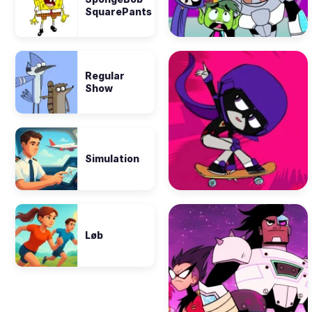
SquarePants
Regular
Show
Simulation
Løb