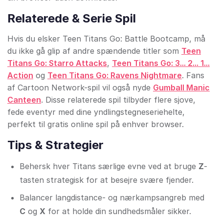
Relaterede & Serie Spil
Hvis du elsker Teen Titans Go: Battle Bootcamp, må
du ikke gå glip af andre spændende titler som
Teen
Titans Go: Starro Attacks
,
Teen Titans Go: 3... 2... 1...
Action
og
Teen Titans Go: Ravens Nightmare
. Fans
af Cartoon Network-spil vil også nyde
Gumball Manic
Canteen
. Disse relaterede spil tilbyder flere sjove,
fede eventyr med dine yndlingstegneseriehelte,
perfekt til gratis online spil på enhver browser.
Tips & Strategier
Behersk hver Titans særlige evne ved at bruge
Z
-
tasten strategisk for at besejre svære fjender.
Balancer langdistance- og nærkampsangreb med
C
og
X
for at holde din sundhedsmåler sikker.