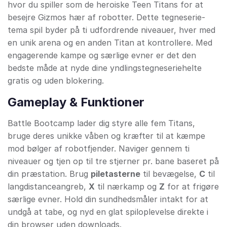
hvor du spiller som de heroiske Teen Titans for at
besejre Gizmos hær af robotter. Dette tegneserie-
tema spil byder på ti udfordrende niveauer, hver med
en unik arena og en anden Titan at kontrollere. Med
engagerende kampe og særlige evner er det den
bedste måde at nyde dine yndlingstegneseriehelte
gratis og uden blokering.
Gameplay & Funktioner
Battle Bootcamp lader dig styre alle fem Titans,
bruge deres unikke våben og kræfter til at kæmpe
mod bølger af robotfjender. Naviger gennem ti
niveauer og tjen op til tre stjerner pr. bane baseret på
din præstation. Brug
piletasterne
til bevægelse,
C
til
langdistanceangreb,
X
til nærkamp og
Z
for at frigøre
særlige evner. Hold din sundhedsmåler intakt for at
undgå at tabe, og nyd en glat spiloplevelse direkte i
din browser uden downloads.