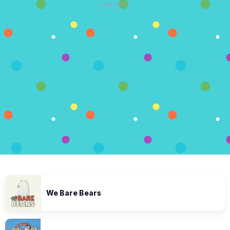
ANNONCE
We Bare Bears