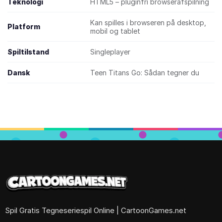
Teknologi
HTML5 – pluginfri browserafspilning
Kan spilles i browseren på desktop,
Platform
mobil og tablet
Spiltilstand
Singleplayer
Dansk
Teen Titans Go: Sådan tegner du
Spil Gratis Tegneseriespil Online | CartoonGames.net