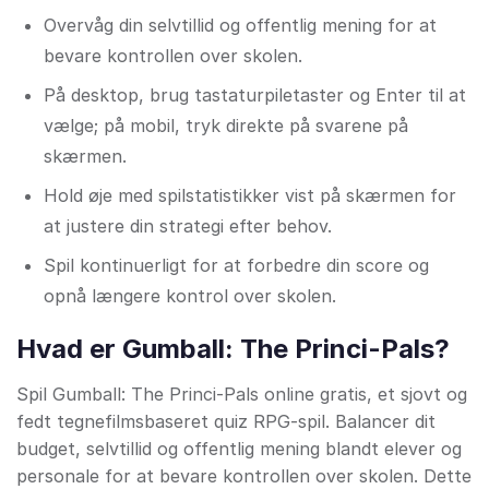
Overvåg din selvtillid og offentlig mening for at
bevare kontrollen over skolen.
På desktop, brug tastaturpiletaster og Enter til at
vælge; på mobil, tryk direkte på svarene på
skærmen.
Hold øje med spilstatistikker vist på skærmen for
at justere din strategi efter behov.
Spil kontinuerligt for at forbedre din score og
opnå længere kontrol over skolen.
Hvad er Gumball: The Princi-Pals?
Spil Gumball: The Princi-Pals online gratis, et sjovt og
fedt tegnefilmsbaseret quiz RPG-spil. Balancer dit
budget, selvtillid og offentlig mening blandt elever og
personale for at bevare kontrollen over skolen. Dette