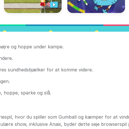
 højre og hoppe under kampe.
ndere.
eres sundhedsbjælker for at komme videre.
ngen.
 hoppe, sparke og slå.
riespil, hvor du spiller som Gumball og kæmper for at vind
pulære show, inklusive Anais, byder dette seje browserspil