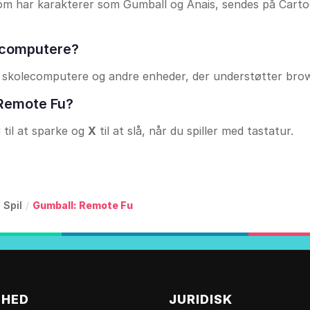
om har karakterer som Gumball og Anais, sendes på Cart
lecomputere?
et på skolecomputere og andre enheder, der understøtter brow
: Remote Fu?
C
til at sparke og
X
til at slå, når du spiller med tastatur.
 Spil
/
Gumball: Remote Fu
MHED
JURIDISK