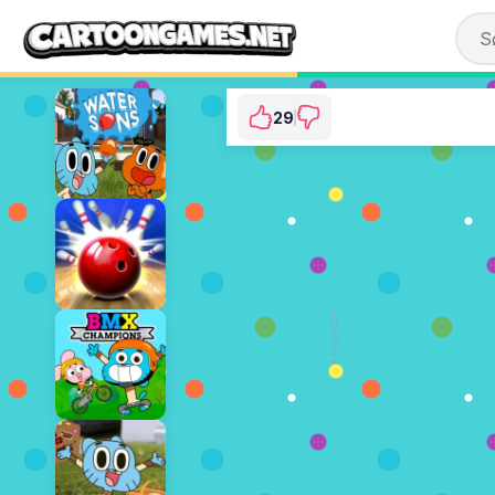
29
Gumball: Remote Fu
⭐ 90.63% (32 Stemmer)
SPIL NU
ANNONCE