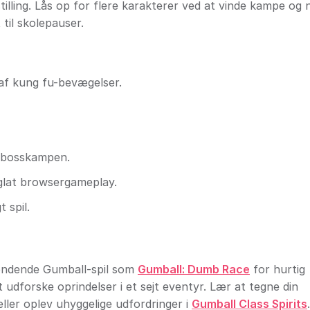
lling. Lås op for flere karakterer ved at vinde kampe og 
til skolepauser.
af kung fu-bevægelser.
e bosskampen.
glat browsergameplay.
 spil.
pændende Gumball-spil som
Gumball: Dumb Race
for hurtig
 udforske oprindelser i et sejt eventyr. Lær at tegne din
ller oplev uhyggelige udfordringer i
Gumball Class Spirits