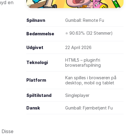
nyd en
Spilnavn
Gumball: Remote Fu
⭐ 90.63% (32 Stemmer)
Bedømmelse
Udgivet
22 April 2026
HTML5 – pluginfri
Teknologi
browserafspilning
Kan spilles i browseren på
Platform
desktop, mobil og tablet
Spiltilstand
Singleplayer
Dansk
Gumball: Fjernbetjent Fu
. Disse