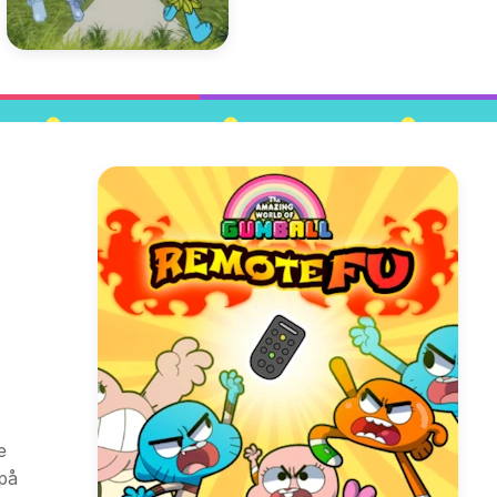
e
 på