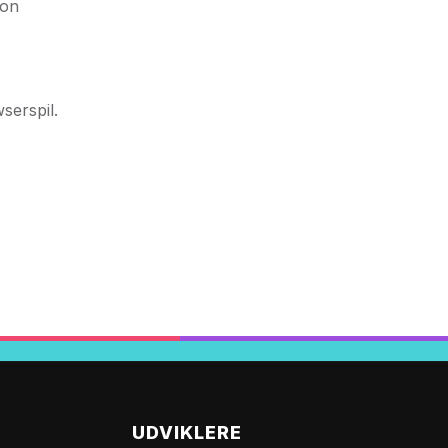
oon
serspil.
UDVIKLERE