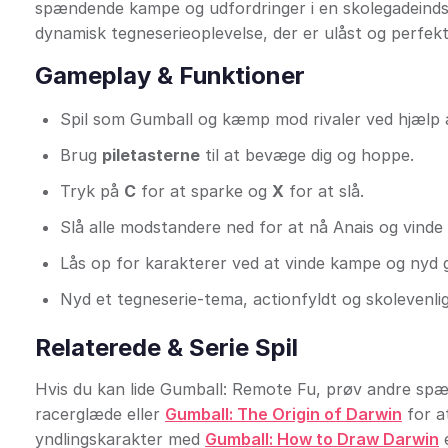
spændende kampe og udfordringer i en skolegadeindsti
dynamisk tegneserieoplevelse, der er ulåst og perfekt 
Gameplay & Funktioner
Spil som Gumball og kæmp mod rivaler ved hjælp 
Brug
piletasterne
til at bevæge dig og hoppe.
Tryk på
C
for at sparke og
X
for at slå.
Slå alle modstandere ned for at nå Anais og vind
Lås op for karakterer ved at vinde kampe og nyd 
Nyd et tegneserie-tema, actionfyldt og skolevenligt
Relaterede & Serie Spil
Hvis du kan lide Gumball: Remote Fu, prøv andre s
racerglæde eller
Gumball: The Origin of Darwin
for at
yndlingskarakter med
Gumball: How to Draw Darwin
e