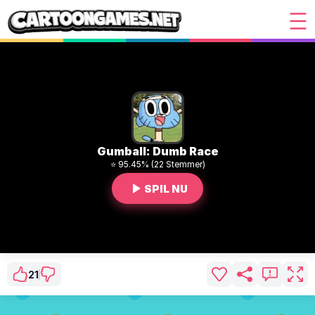
Gumball: Dumb Race
⭐ 95.45% (22 Stemmer)
SPIL NU
21