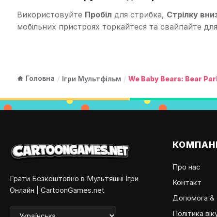
Використовуйте
Пробіл
для стрибка,
Стрілку вни
мобільних пристроях торкайтеся та свайпайте дл
Головна
/
Ігри Мультфільм
/
We Baby Bears: Bear Pa
КОМПАН
Про нас
Грати Безкоштовно в Мультяшні Ігри
Контакт
Онлайн | CartoonGames.net
Допомога &
Політика вік