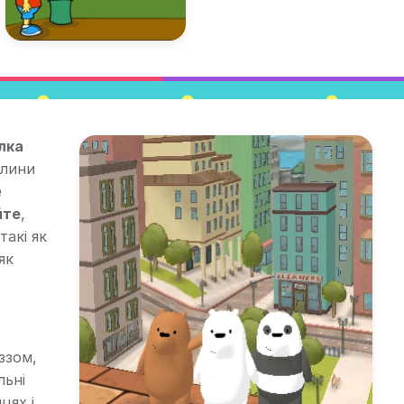
лка
алини
е
йте
,
такі як
як
ззом,
льні
цях і