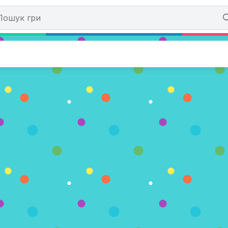
r Parkour
в)
АЗ