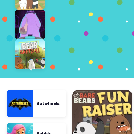
Batwheels
Bubble