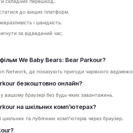
ати складних перешкод.
істатися до вищих платформ.
евразливість і швидкість.
тигнути за відведений час.
ільм We Baby Bears: Bear Parkour?
on Network, де показують пригоди чарівного ведмежог
arkour безкоштовно онлайн?
 у вашому браузері без будь-яких завантажень.
arkour на шкільних комп’ютерах?
і шкільних та публічних комп’ютерів через браузер.
kour?