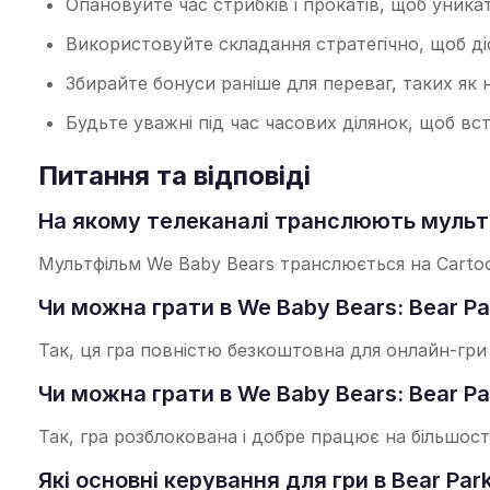
Опановуйте час стрибків і прокатів, щоб уник
Використовуйте складання стратегічно, щоб д
Збирайте бонуси раніше для переваг, таких як н
Будьте уважні під час часових ділянок, щоб вс
Питання та відповіді
На якому телеканалі транслюють мультф
Мультфільм We Baby Bears транслюється на Carto
Чи можна грати в We Baby Bears: Bear P
Так, ця гра повністю безкоштовна для онлайн-гри
Чи можна грати в We Baby Bears: Bear P
Так, гра розблокована і добре працює на більшост
Які основні керування для гри в Bear Par