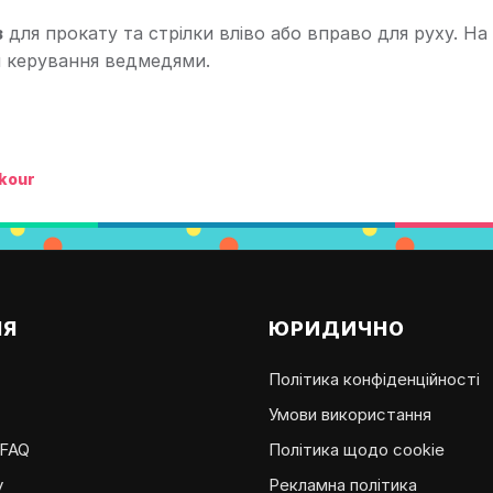
з
для прокату та стрілки вліво або вправо для руху. На
я керування ведмедями.
rkour
ІЯ
ЮРИДИЧНО
Політика конфіденційності
Умови використання
 FAQ
Політика щодо cookie
у
Рекламна політика