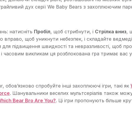
 грайливий дух серії We Baby Bears з захоплюючим пар
нь: натисніть
Пробіл
, щоб стрибнути, і
Стрілка вниз
, 
о вправо, щоб уникнути небезпек, і складайте ведмеді
 для підвищення швидкості та невразливості, щоб пр
в і часовим викликам ця розблокована гра тримає вас у
, обов’язково спробуйте інші захоплюючі ігри, такі як
orce
. Шанувальники веселих мультсеріалів також мож
Which Bear Bro Are You?
. Ці ігри пропонують більше кру