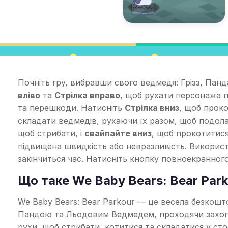
Почніть гру, вибравши свого ведмедя: Грізз, Пан
вліво
та
Стрілка вправо
, щоб рухати персонажа п
та перешкоди. Натисніть
Стрілка вниз
, щоб проко
складати ведмедів, рухаючи їх разом, щоб подол
щоб стрибати, і
свайпайте вниз
, щоб прокотитися
підвищена швидкість або невразливість. Використ
закінчиться час. Натисніть кнопку повноекранног
Що таке We Baby Bears: Bear Par
We Baby Bears: Bear Parkour — це весела безкошто
Пандою та Льодовим Ведмедем, проходячи захопл
рухи, щоб стрибати, котитися та складатися у стос