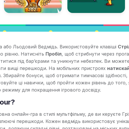
да або Льодовий Ведмідь. Використовуйте клавіші
Стрі
о рівню. Натисніть
Пробіл
, щоб стрибнути через прог
титися під бар’єрами та уникнути небезпек. Ви может
ати вищі перешкоди. На мобільних пристроях
натиска
. Збирайте бонуси, щоб отримати тимчасові здібності, 
овуйте ці навички, щоб пройти кожен рівень до того, 
о режиму для покращення ігрового досвіду.
kour?
вна онлайн-гра в стилі мультфільму, де ви керуєте Грі
юючі перешкоди. Кожен ведмідь використовує уніка
и, долаючи складні рівні, розташовані на міських вули