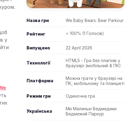
куром.
Назва гри
We Baby Bears: Bear Parkour
щоб
⭐ 100% (1 Голосів)
Рейтинг
в у
ойти
Випущено
22 April 2026
HTML5 - Гра без плагінів у
Технології
браузері (мобільний & ПК)
Можна грати у браузері на
Платформа
ПК, мобільному та планшеті
We
уть
Режим гри
Одиночна гра
тих
Ми Маленькі Ведмедики:
Українська
Ведмежий Паркур