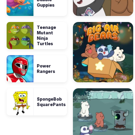
Guppies
Teenage
Mutant
Ninja
Turtles
Power
Rangers
SpongeBob
SquarePants