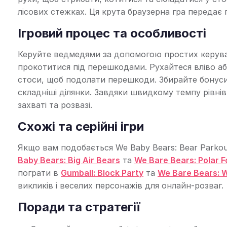
лісових стежках. Ця крута браузерна гра передає
Ігровий процес та особливості
Керуйте ведмедями за допомогою простих керува
прокотитися під перешкодами. Рухайтеся вліво аб
стоси, щоб подолати перешкоди. Збирайте бонуси
складніші ділянки. Завдяки швидкому темпу рівні
захваті та розвазі.
Схожі та серійні ігри
Якщо вам подобається We Baby Bears: Bear Parkour
Baby Bears: Big Air Bears
та
We Bare Bears: Polar F
пограти в
Gumball: Block Party
та
We Bare Bears: 
викликів і веселих персонажів для онлайн-розваг.
Поради та стратегії