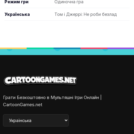
Режим гри
Одиночна гра
Українська
Том і Джеррі: Не роби безлад
Грати Безкоштовно в Мультяшні Ігри Онлайн |
CartoonGames.net