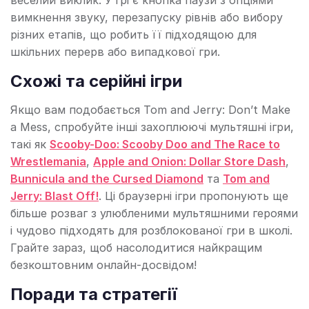
веселий виклик. У грі є кнопка паузи з опціями
вимкнення звуку, перезапуску рівнів або вибору
різних етапів, що робить її підходящою для
шкільних перерв або випадкової гри.
Схожі та серійні ігри
Якщо вам подобається Tom and Jerry: Don’t Make
a Mess, спробуйте інші захоплюючі мультяшні ігри,
такі як
Scooby-Doo: Scooby Doo and The Race to
Wrestlemania
,
Apple and Onion: Dollar Store Dash
,
Bunnicula and the Cursed Diamond
та
Tom and
Jerry: Blast Off!
. Ці браузерні ігри пропонують ще
більше розваг з улюбленими мультяшними героями
і чудово підходять для розблокованої гри в школі.
Грайте зараз, щоб насолодитися найкращим
безкоштовним онлайн-досвідом!
Поради та стратегії