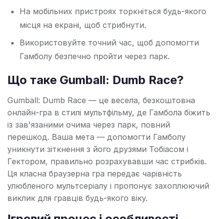
На мобільних пристроях торкніться будь-якого
місця на екрані, щоб стрибнути.
Використовуйте точний час, щоб допомогти
Гамболу безпечно пройти через парк.
Що таке Gumball: Dumb Race?
Gumball: Dumb Race — це весела, безкоштовна
онлайн-гра в стилі мультфільму, де Гамбола біжить
із зав'язаними очима через парк, повний
перешкод. Ваша мета — допомогти Гамболу
уникнути зіткнення з його друзями Тобіасом і
Гектором, правильно розрахувавши час стрибків.
Ця класна браузерна гра передає чарівність
улюбленого мультсеріалу і пропонує захоплюючий
виклик для гравців будь-якого віку.
Ігровий процес і особливості