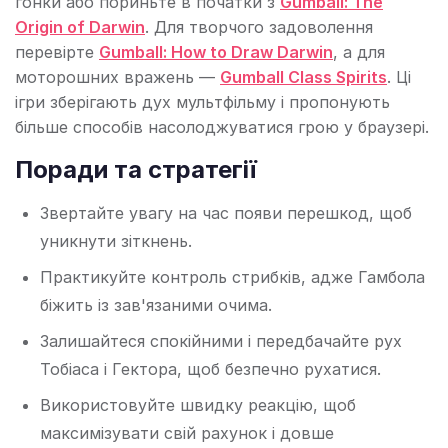
гонки або пориньте в початки з
Gumball: The
Origin of Darwin
. Для творчого задоволення
перевірте
Gumball: How to Draw Darwin
, а для
моторошних вражень —
Gumball Class Spirits
. Ці
ігри зберігають дух мультфільму і пропонують
більше способів насолоджуватися грою у браузері.
Поради та стратегії
Звертайте увагу на час появи перешкод, щоб
уникнути зіткнень.
Практикуйте контроль стрибків, адже Гамбола
біжить із зав'язаними очима.
Залишайтеся спокійними і передбачайте рух
Тобіаса і Гектора, щоб безпечно рухатися.
Використовуйте швидку реакцію, щоб
максимізувати свій рахунок і довше