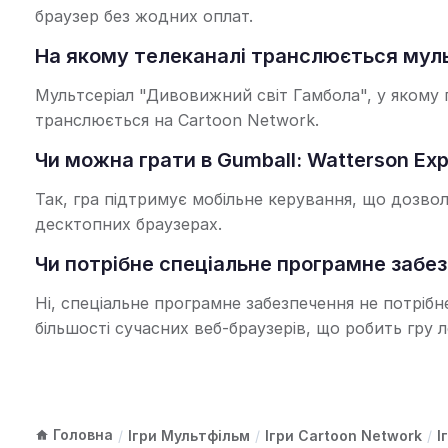
браузер без жодних оплат.
На якому телеканалі транслюється муль
Мультсеріал "Дивовижний світ Гамбола", у якому п
транслюється на Cartoon Network.
Чи можна грати в Gumball: Watterson Ex
Так, гра підтримує мобільне керування, що дозво
десктопних браузерах.
Чи потрібне спеціальне програмне забез
Ні, спеціальне програмне забезпечення не потрібн
більшості сучасних веб-браузерів, що робить гру 
Головна
/
Ігри Мультфільм
/
Ігри Cartoon Network
/
І