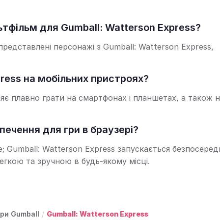
тфільм для Gumball: Watterson Express?
редставлені персонажі з Gumball: Watterson Express,
press на мобільних пристроях?
ляє плавно грати на смартфонах і планшетах, а також 
печення для гри в браузері?
е; Gumball: Watterson Express запускається безпосеред
легкою та зручною в будь-якому місці.
гри Gumball
/
Gumball: Watterson Express