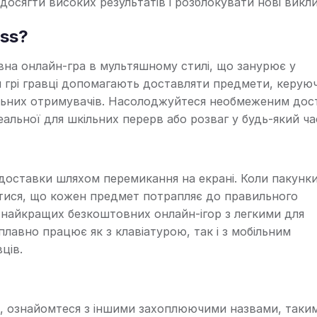
осягти високих результатів і розблокувати нові викли
ess?
вна онлайн-гра в мультяшному стилі, що занурює у
ій грі гравці допомагають доставляти предмети, керую
ьних отримувачів. Насолоджуйтеся необмеженим дост
еальної для шкільних перерв або розваг у будь-який ча
 доставки шляхом перемикання на екрані. Коли пакунк
тися, що кожен предмет потрапляє до правильного
з найкращих безкоштовних онлайн-ігор з легкими для
лавно працює як з клавіатурою, так і з мобільним
ців.
s, ознайомтеся з іншими захоплюючими назвами, таки