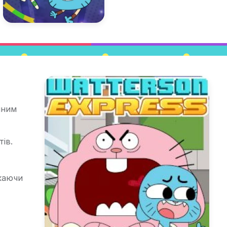
шним
ів.
каючи