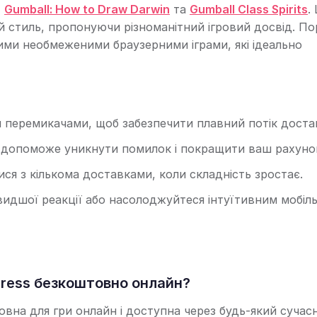
,
Gumball: How to Draw Darwin
та
Gumball Class Spirits
.
й стиль, пропонуючи різноманітний ігровий досвід. П
ими необмеженими браузерними іграми, які ідеально
 перемикачами, щоб забезпечити плавний потік доста
 допоможе уникнути помилок і покращити ваш рахуно
ся з кількома доставками, коли складність зростає.
идшої реакції або насолоджуйтеся інтуїтивним мобіл
press безкоштовно онлайн?
овна для гри онлайн і доступна через будь-який сучас