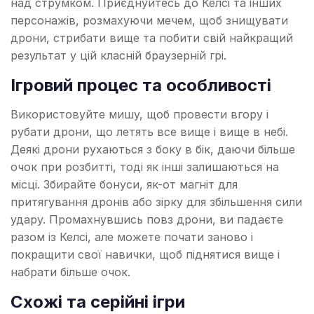
над струмком. Приєднуйтесь до Келсі та інших
персонажів, розмахуючи мечем, щоб знищувати
дрони, стрибати вище та побити свій найкращий
результат у цій класній браузерній грі.
Ігровий процес та особливості
Використовуйте мишу, щоб провести вгору і
рубати дрони, що летять все вище і вище в небі.
Деякі дрони рухаються з боку в бік, даючи більше
очок при розбитті, тоді як інші залишаються на
місці. Збирайте бонуси, як-от магніт для
притягування дронів або зірку для збільшення сили
удару. Промахнувшись повз дрони, ви падаєте
разом із Келсі, але можете почати заново і
покращити свої навички, щоб піднятися вище і
набрати більше очок.
Схожі та серійні ігри