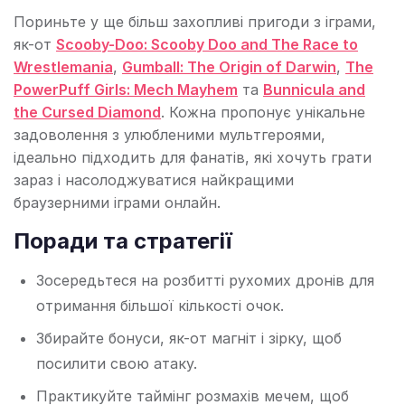
Пориньте у ще більш захопливі пригоди з іграми,
як-от
Scooby-Doo: Scooby Doo and The Race to
Wrestlemania
,
Gumball: The Origin of Darwin
,
The
PowerPuff Girls: Mech Mayhem
та
Bunnicula and
the Cursed Diamond
. Кожна пропонує унікальне
задоволення з улюбленими мультгероями,
ідеально підходить для фанатів, які хочуть грати
зараз і насолоджуватися найкращими
браузерними іграми онлайн.
Поради та стратегії
Зосередьтеся на розбитті рухомих дронів для
отримання більшої кількості очок.
Збирайте бонуси, як-от магніт і зірку, щоб
посилити свою атаку.
Практикуйте таймінг розмахів мечем, щоб