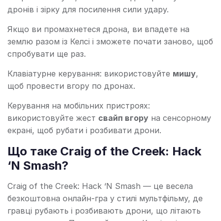
дронів і зірку для посилення сили удару.
Якщо ви промахнетеся дрона, ви впадете на
землю разом із Келсі і зможете почати заново, щоб
спробувати ще раз.
Клавіатурне керування: використовуйте
мишу
,
щоб провести вгору по дронах.
Керування на мобільних пристроях:
використовуйте жест
свайп вгору
на сенсорному
екрані, щоб рубати і розбивати дрони.
Що таке Craig of the Creek: Hack
‘N Smash?
Craig of the Creek: Hack ‘N Smash — це весела
безкоштовна онлайн-гра у стилі мультфільму, де
гравці рубають і розбивають дрони, що літають