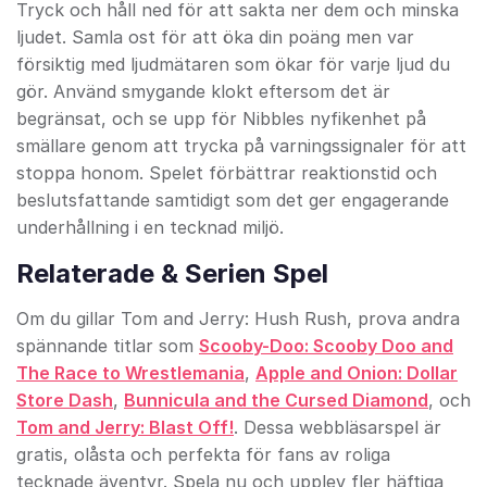
Tryck och håll ned för att sakta ner dem och minska
ljudet. Samla ost för att öka din poäng men var
försiktig med ljudmätaren som ökar för varje ljud du
gör. Använd smygande klokt eftersom det är
begränsat, och se upp för Nibbles nyfikenhet på
smällare genom att trycka på varningssignaler för att
stoppa honom. Spelet förbättrar reaktionstid och
beslutsfattande samtidigt som det ger engagerande
underhållning i en tecknad miljö.
Relaterade & Serien Spel
Om du gillar Tom and Jerry: Hush Rush, prova andra
spännande titlar som
Scooby-Doo: Scooby Doo and
The Race to Wrestlemania
,
Apple and Onion: Dollar
Store Dash
,
Bunnicula and the Cursed Diamond
, och
Tom and Jerry: Blast Off!
. Dessa webbläsarspel är
gratis, olåsta och perfekta för fans av roliga
tecknade äventyr. Spela nu och upplev fler häftiga