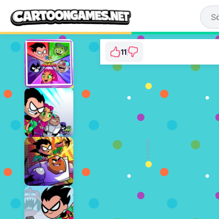
11
Teen Titans Go: Sp
⭐ 91.67% (12 Rös
SPELA 
ANNONS