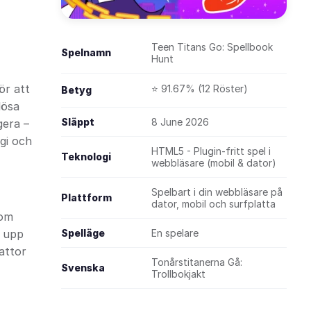
Teen Titans Go: Spellbook
Spelnamn
Hunt
ör att
⭐ 91.67% (12 Röster)
Betyg
lösa
Släppt
8 June 2026
gera –
gi och
HTML5 - Plugin-fritt spel i
Teknologi
webbläsare (mobil & dator)
Spelbart i din webbläsare på
Plattform
dator, mobil och surfplatta
nom
a upp
Spelläge
En spelare
attor
Tonårstitanerna Gå:
Svenska
Trollbokjakt