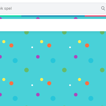
ellbook Hunt
ter)
NU