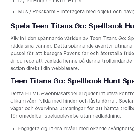
D / Pil Höger - Flytta Höger
Mus / Pekskärm - Interagera med objekt och navi
Spela Teen Titans Go: Spellbook H
Kliv in i den spännande världen av Teen Titans Go: S
rädda sina vänner. Detta spännande äventyr utmanar d
pussel för att besegra Ravens far och återställa fri
är du redo att vägleda henne på denna trollbindande r
action direkt i din webbläsare.
Teen Titans Go: Spellbook Hunt Sp
Detta HTML5-webbläsarspel erbjuder intuitiva kontro
olika nivåer fyllda med hinder och låsta dörrar. Spel
vägar och övervinna utmaningar för att hämta trollbo
för omedelbar spelupplevelse utan nedladdning.
Engagera dig i flera nivåer med ökande svårighets