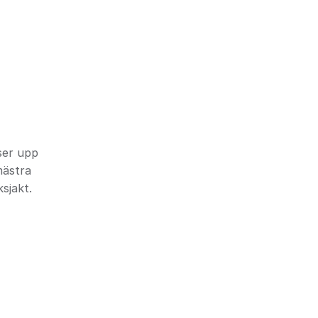
ser upp
mästra
sjakt.