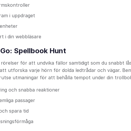
rmskontroller
fram i uppdraget
 enheter
rt i din webbläsare
s Go: Spellbook Hunt
relser för att undvika fällor samtidigt som du snabbt lå
 att utforska varje hörn för dolda ledtrådar och vägar. Be
rutse utmaningar för att behålla tempot under din trollbok
ring och snabba reaktioner
hemliga passager
och spara tid
lösningsförmåga