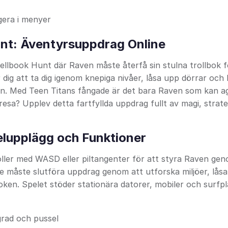
gera i menyer
unt: Äventyrsuppdrag Online
pellbook Hunt där Raven måste återfå sin stulna trollbok f
ig att ta dig igenom knepiga nivåer, låsa upp dörrar och 
den. Med Teen Titans fångade är det bara Raven som kan a
esa? Upplev detta fartfyllda uppdrag fullt av magi, strate
elupplägg och Funktioner
ller med WASD eller piltangenter för att styra Raven ge
are måste slutföra uppdrag genom att utforska miljöer, lås
ken. Spelet stöder stationära datorer, mobiler och surfpl
grad och pussel