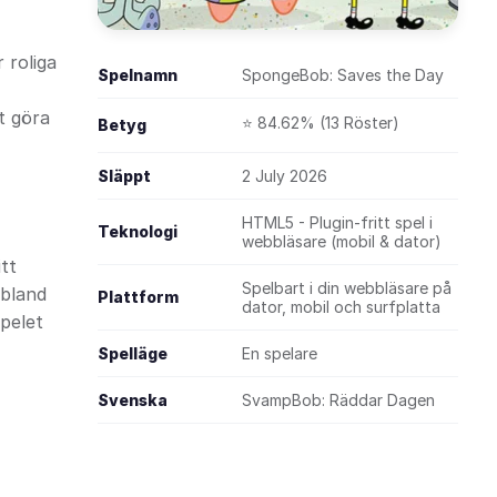
 roliga
Spelnamn
SpongeBob: Saves the Day
t göra
⭐ 84.62% (13 Röster)
Betyg
Släppt
2 July 2026
HTML5 - Plugin-fritt spel i
Teknologi
webbläsare (mobil & dator)
tt
Spelbart i din webbläsare på
 bland
Plattform
dator, mobil och surfplatta
spelet
Spelläge
En spelare
Svenska
SvampBob: Räddar Dagen