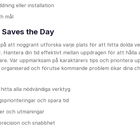
ning eller installation
ch mål
: Saves the Day
å att noggrant utforska varje plats för att hitta dolda v
. Hantera din tid effektivt mellan uppdragen för att hålla a
are. Var uppmärksam på karaktärers tips och prioritera u
ra organiserad och förutse kommande problem ökar dina ch
hitta alla nödvändiga verktyg
sprioriteringar och spara tid
åer och utmaningar
 precision och snabbhet