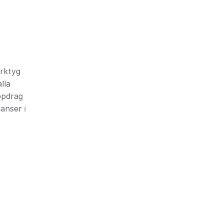
erktyg
lla
ppdrag
anser i