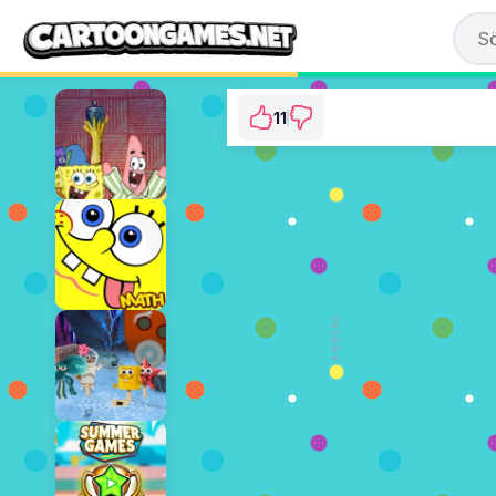
11
SpongeBob: Saves 
⭐ 84.62% (13 Röster
SPELA NU
ANNONS