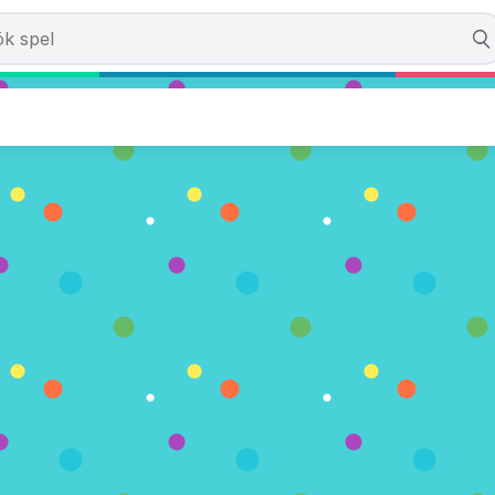
the Day
)