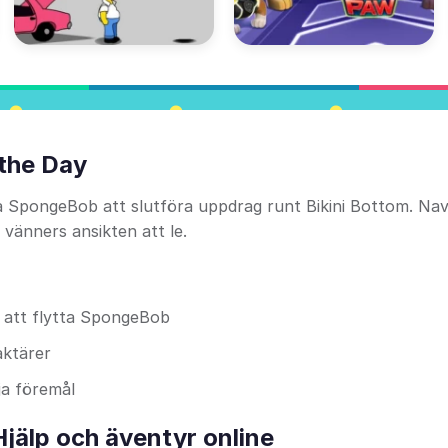
the Day
a SpongeBob att slutföra uppdrag runt Bikini Bottom. Navi
 vänners ansikten att le.
 att flytta SpongeBob
aktärer
ja föremål
jälp och äventyr online