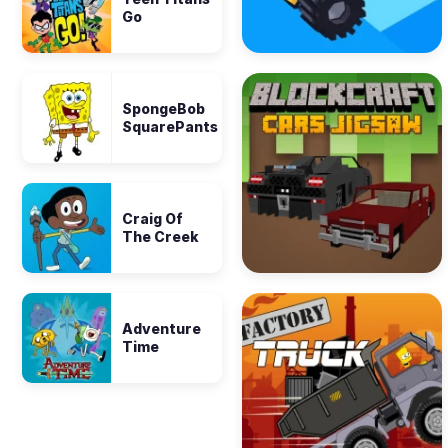
Go
SpongeBob
SquarePants
Craig Of
The Creek
Adventure
Time