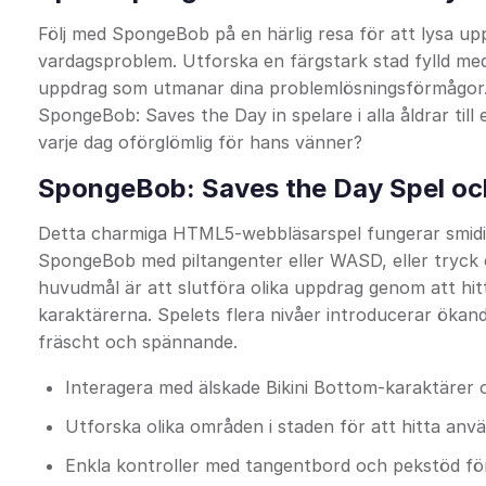
Följ med SpongeBob på en härlig resa för att lysa upp
vardagsproblem. Utforska en färgstark stad fylld med
uppdrag som utmanar dina problemlösningsförmågor. 
SpongeBob: Saves the Day in spelare i alla åldrar ti
varje dag oförglömlig för hans vänner?
SpongeBob: Saves the Day Spel oc
Detta charmiga HTML5-webbläsarspel fungerar smidigt
SpongeBob med piltangenter eller WASD, eller tryck 
huvudmål är att slutföra olika uppdrag genom att hitt
karaktärerna. Spelets flera nivåer introducerar ökand
fräscht och spännande.
Interagera med älskade Bikini Bottom-karaktärer 
Utforska olika områden i staden för att hitta an
Enkla kontroller med tangentbord och pekstöd för