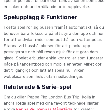
spel är perfekt för barn och fans av serien som söker
en säker och underhållande onlineupplevelse.
Spelupplägg & Funktioner
I detta spel rör sig bussen framåt automatiskt, så du
behöver bara fokusera på att styra den upp och ner
för att undvika hinder som potthål och vattenpölar.
Stanna vid busshållplatser för att plocka upp
passagerare och håll resan mjuk för att göra dem
glada. Spelet erbjuder enkla kontroller som fungerar
både på tangentbord och mobila enheter, vilket gör
det tillgängligt och lätt att spela nu i vilken
webbläsare som helst utan nedladdningar.
Relaterade & Serie-spel
Om du gillar Peppa Pig: London Bus Trip, kolla in
andra roliga spel med dina favorit tecknade hjältar.
Prova
Peppa Pig: Peppas Målarlåda
för kreativ