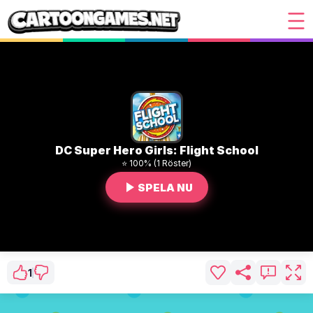
DC Super Hero Girls: Flight School
⭐ 100% (1 Röster)
SPELA NU
1