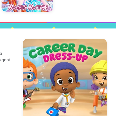
ra
signat