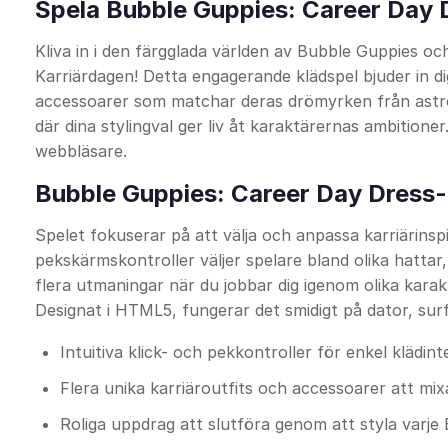
Spela Bubble Guppies: Career Day D
Kliva in i den färgglada världen av Bubble Guppies oc
Karriärdagen! Detta engagerande klädspel bjuder in dig
accessoarer som matchar deras drömyrken från astrona
där dina stylingval ger liv åt karaktärernas ambitioner
webbläsare.
Bubble Guppies: Career Day Dress-
Spelet fokuserar på att välja och anpassa karriärins
pekskärmskontroller väljer spelare bland olika hattar
flera utmaningar när du jobbar dig igenom olika kara
Designat i HTML5, fungerar det smidigt på dator, sur
Intuitiva klick- och pekkontroller för enkel klädint
Flera unika karriäroutfits och accessoarer att m
Roliga uppdrag att slutföra genom att styla varje