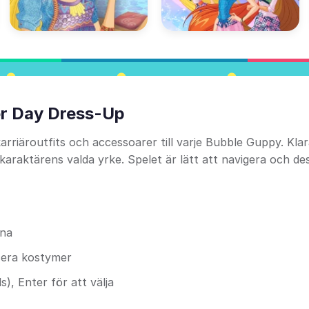
er Day Dress-Up
arriäroutfits och accessoarer till varje Bubble Guppy. Kla
aktärens valda yrke. Spelet är lätt att navigera och de
rna
cera kostymer
), Enter för att välja