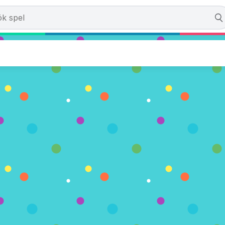
reer Day Dress-Up
 Röster)
LA NU