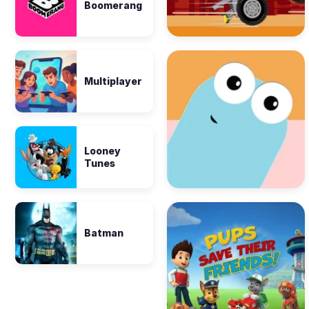
Boomerang
Multiplayer
Looney
Tunes
Batman