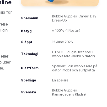
line
sig för
Bubble Guppies: Career Day
Spelnamn
Dress-Up
velse
i din
⭐ 100% (1 Röster)
Betyg
Släppt
12 June 2026
HTML5 - Plugin-fritt spel i
Teknologi
eller
webbläsare (mobil & dator)
bjuder
Spelbart i din webbläsare på
de.
Plattform
dator, mobil och surfplatta
Spelläge
En spelare
Bubble Guppies:
Svenska
Karriärdagens Klädsel