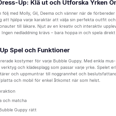
ress-Up: Klä ut och Utforska Yrken On
h följ med Molly, Gil, Deema och vänner när de förbereder 
 att hjälpa varje karaktär att välja sin perfekta outfit och
uter till läkare. Njut av en kreativ och interaktiv upple
. Ingen nedladdning krävs – bara hoppa in och spela direkt 
Up Spel och Funktioner
pirerade kostymer för varje Bubble Guppy. Med enkla mus- 
, verktyg och klädesplagg som passar varje yrke. Spelet er
ktärer och uppmuntrar till noggrannhet och beslutsfattan
fplatta och mobil för enkel åtkomst när som helst.
eraktion
ixa och matcha
 Bubble Guppy rätt