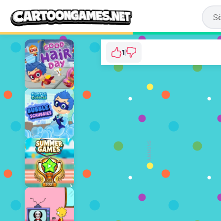
1
Bubble Guppies: Ca
⭐ 100% (1
SPE
ANNONS