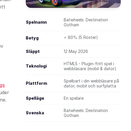
ett
Batwheels: Destination
Spelnamn
Gotham
⭐ 80% (5 Röster)
Betyg
av
Släppt
12 May 2026
HTML5 - Plugin-fritt spel i
Teknologi
webbläsare (mobil & dator)
Spelbart i din webbläsare på
Plattform
gs
dator, mobil och surfplatta
uder
Spelläge
En spelare
ne.
Batwheels: Destination
Svenska
Gotham