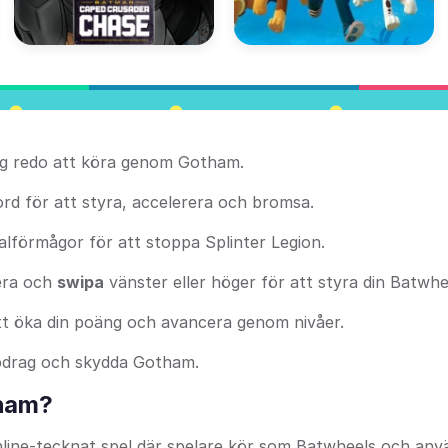
dig redo att köra genom Gotham.
rd för att styra, accelerera och bromsa.
ialförmågor för att stoppa Splinter Legion.
era och
swipa
vänster eller höger för att styra din Batwhe
tt öka din poäng och avancera genom nivåer.
pdrag och skydda Gotham.
tham?
online-tecknat spel där spelare kör som Batwheels och anv