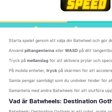
Starta spelet genom att välja din Batwheel och gör 
Använd
piltangenterna
eller
WASD
på ditt tangentbo
Tryck på
mellanslag
för att aktivera prylar och spec
På mobila enheter,
tryck
på skärmen för att acceler
Samla pengar samtidigt som du undviker hinder för a
Samarbeta med andra Batwheels för att slutföra up
Vad är Batwheels: Destination Go
Batwheels: Destination Gotham är ett roligt, gratis 