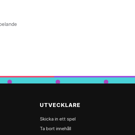
spelande
UTVECKLARE
Skicka in ett spel
Ta bort innehåll