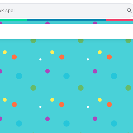
tion Gotham
er)
NU