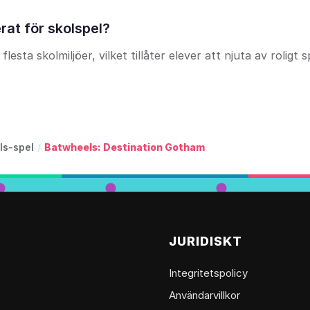
at för skolspel?
lesta skolmiljöer, vilket tillåter elever att njuta av roligt 
ls-spel
/
Batwheels: Destination Gotham
G
JURIDISKT
Integritetspolicy
Användarvillkor