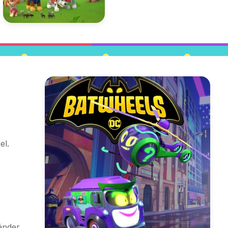
el.
änder