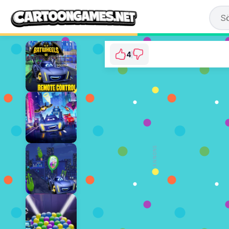
4
Batwheels: Destina
⭐ 80% (5 Röst
SPELA 
ANNONS