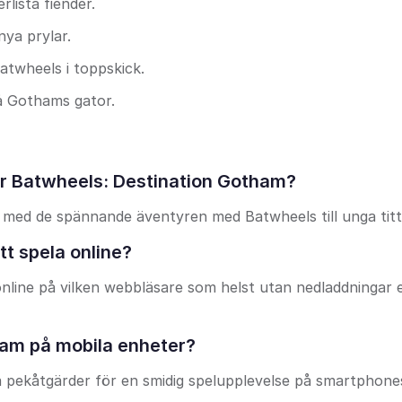
lista fiender.
ya prylar.
Batwheels i toppskick.
på Gothams gator.
ör Batwheels: Destination Gotham?
med de spännande äventyren med Batwheels till unga titt
t spela online?
a online på vilken webbläsare som helst utan nedladdningar e
ham på mobila enheter?
iva pekåtgärder för en smidig spelupplevelse på smartphon