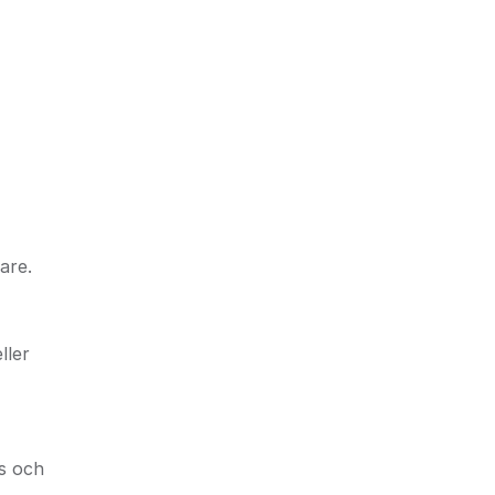
are.
ller
es och