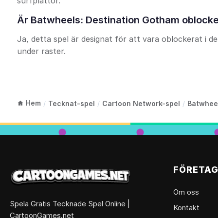
surfplattor.
Är Batwheels: Destination Gotham oblocker
Ja, detta spel är designat för att vara oblockerat i de f
under raster.
Hem
/
Tecknat-spel
/
Cartoon Network-spel
/
Batwhee
FÖRETA
Om oss
Spela Gratis Tecknade Spel Online |
Kontakt
CartoonGames.net