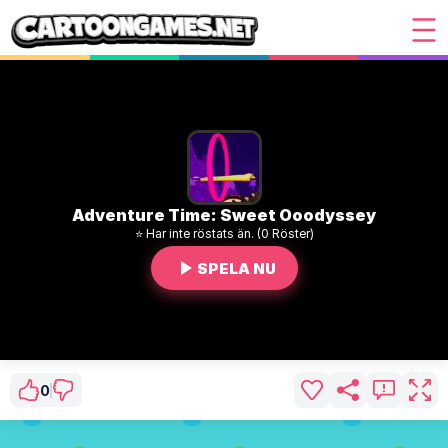
Adventure Time: Sweet Ooodyssey
⭐ Har inte röstats än. (0 Röster)
SPELA NU
0