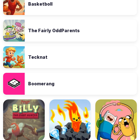
Basketboll
The Fairly OddParents
Tecknat
Boomerang