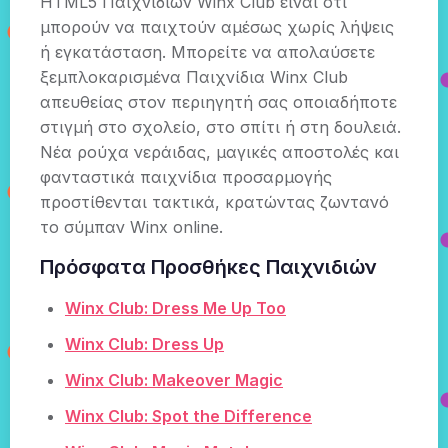
HTML5 Παιχνιδιών Winx Club είναι ότι
μπορούν να παιχτούν αμέσως χωρίς λήψεις
ή εγκατάσταση. Μπορείτε να απολαύσετε
ξεμπλοκαρισμένα Παιχνίδια Winx Club
απευθείας στον περιηγητή σας οποιαδήποτε
στιγμή στο σχολείο, στο σπίτι ή στη δουλειά.
Νέα ρούχα νεράιδας, μαγικές αποστολές και
φανταστικά παιχνίδια προσαρμογής
προστίθενται τακτικά, κρατώντας ζωντανό
το σύμπαν Winx online.
Πρόσφατα Προσθήκες Παιχνιδιών
Winx Club: Dress Me Up Too
Winx Club: Dress Up
Winx Club: Makeover Magic
Winx Club: Spot the Difference