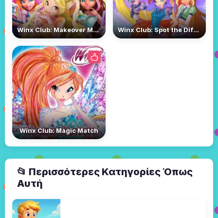
Winx Club: Makeover Magic
Winx Club: Spot the Difference
Winx Club: Magic Match
📂 Περισσότερες Κατηγορίες Όπως
Αυτή