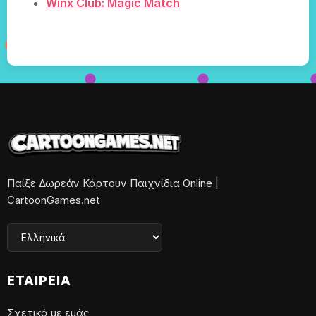
Winx Club: Magic Match
Παίξε Δωρεάν Κάρτουν Παιχνίδια Online |
CartoonGames.net
ΕΤΑΙΡΕΊΑ
Σχετικά με εμάς