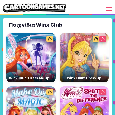
Παιχνίδια Winx Club
Winx Club: Dress Me Up Too
Winx Club: Dress Up