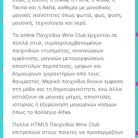
Tecna και η Aisha, καθεμία με μοναδικές
μαγικές ικανότητες όπως φωτιά, φως, φύση,
μουσική, τεχνολογία και νερό.
Τα online Παιχνίδια Winx Club έρχονται σε
πολλά στυλ, συμπεριλαμβανομένων
παιχνιδιών ντυσίματος, ανανεώσεων
εμφάνισης, μαγικών μεταμορφώσεων,
αποστολών περιπέτειας, γρίφων και
δημιουργών χαρακτήρων από τους
θαυμαστές. Μερικά παιχνίδια δίνουν έμφαση
στη μόδα και τη δημιουργικότητα, ενώ άλλα
εστιάζουν σε μαγικές μάχες, αποστολές
ιστορίας ή εξερεύνηση μαγεμένων κόσμων
όπως το Κολλέγιο Alfea.
Πολλά HTML5 Παιχνίδια Winx Club
επιτρέπουν στους παίκτες να προσαρμόζουν