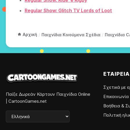
Regular Show: Glitch TV Lords of Loot
Αρχική
/
Παιχνίδια Κινούμενα Σχέδια
/
Παιχνίδια C
ΕΤΑΙΡΕΊΑ
Σχετικά με 
Παίξε Δωρεάν Κάρτουν Παιχνίδια Online
Επικοινωνία
| CartoonGames.net
Βοήθεια & Σ
Πολιτική ηλι