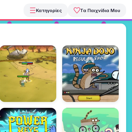
Κατηγορίες
Τα Παιχνίδια Μου