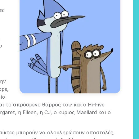
σε
η
υ
την
ops,
φία
ι το απρόσμενο θάρρος του· και ο Hi-Five
t, η Eileen, η CJ, ο κύριος Maellard και ο
 παίκτες μπορούν να ολοκληρώσουν αποστολές,