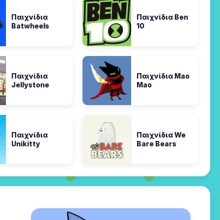
Παιχνίδια
Παιχνίδια Ben
Batwheels
10
Παιχνίδια
Παιχνίδια Mao
Jellystone
Mao
Παιχνίδια
Παιχνίδια We
Unikitty
Bare Bears