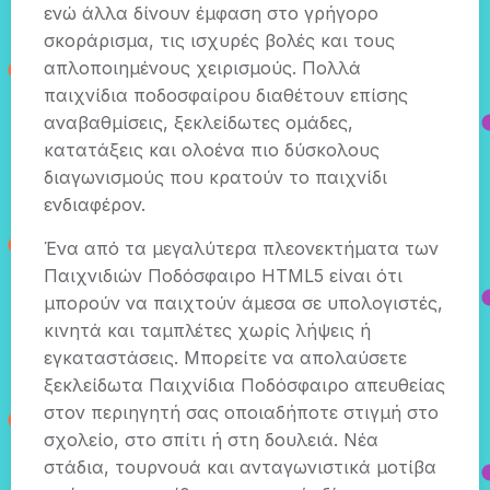
ενώ άλλα δίνουν έμφαση στο γρήγορο
σκοράρισμα, τις ισχυρές βολές και τους
απλοποιημένους χειρισμούς. Πολλά
παιχνίδια ποδοσφαίρου διαθέτουν επίσης
αναβαθμίσεις, ξεκλείδωτες ομάδες,
κατατάξεις και ολοένα πιο δύσκολους
διαγωνισμούς που κρατούν το παιχνίδι
ενδιαφέρον.
Ένα από τα μεγαλύτερα πλεονεκτήματα των
Παιχνιδιών Ποδόσφαιρο HTML5 είναι ότι
μπορούν να παιχτούν άμεσα σε υπολογιστές,
κινητά και ταμπλέτες χωρίς λήψεις ή
εγκαταστάσεις. Μπορείτε να απολαύσετε
ξεκλείδωτα Παιχνίδια Ποδόσφαιρο απευθείας
στον περιηγητή σας οποιαδήποτε στιγμή στο
σχολείο, στο σπίτι ή στη δουλειά. Νέα
στάδια, τουρνουά και ανταγωνιστικά μοτίβα