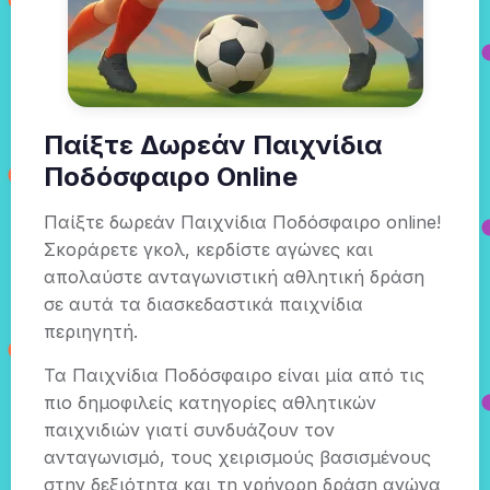
Παίξτε Δωρεάν Παιχνίδια
Ποδόσφαιρο Online
Παίξτε δωρεάν Παιχνίδια Ποδόσφαιρο online!
Σκοράρετε γκολ, κερδίστε αγώνες και
απολαύστε ανταγωνιστική αθλητική δράση
σε αυτά τα διασκεδαστικά παιχνίδια
περιηγητή.
Τα Παιχνίδια Ποδόσφαιρο είναι μία από τις
πιο δημοφιλείς κατηγορίες αθλητικών
παιχνιδιών γιατί συνδυάζουν τον
ανταγωνισμό, τους χειρισμούς βασισμένους
στην δεξιότητα και τη γρήγορη δράση αγώνα