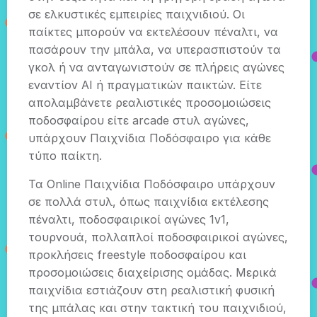
σε ελκυστικές εμπειρίες παιχνιδιού. Οι
παίκτες μπορούν να εκτελέσουν πέναλτι, να
πασάρουν την μπάλα, να υπερασπιστούν τα
γκολ ή να ανταγωνιστούν σε πλήρεις αγώνες
εναντίον AI ή πραγματικών παικτών. Είτε
απολαμβάνετε ρεαλιστικές προσομοιώσεις
ποδοσφαίρου είτε arcade στυλ αγώνες,
υπάρχουν Παιχνίδια Ποδόσφαιρο για κάθε
τύπο παίκτη.
Τα Online Παιχνίδια Ποδόσφαιρο υπάρχουν
σε πολλά στυλ, όπως παιχνίδια εκτέλεσης
πέναλτι, ποδοσφαιρικοί αγώνες 1v1,
τουρνουά, πολλαπλοί ποδοσφαιρικοί αγώνες,
προκλήσεις freestyle ποδοσφαίρου και
προσομοιώσεις διαχείρισης ομάδας. Μερικά
παιχνίδια εστιάζουν στη ρεαλιστική φυσική
της μπάλας και στην τακτική του παιχνιδιού,