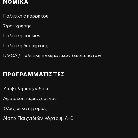
ΝΟΜΙΚΆ
Πολιτική απορρήτου
Όροι χρήσης
Πολιτική cookies
Πολιτική διαφήμισης
DMCA / Πολιτική πνευματικών δικαιωμάτων
ΠΡΟΓΡΑΜΜΑΤΙΣΤΈΣ
Υποβολή παιχνιδιού
Αφαίρεση περιεχομένου
Όλες οι κατηγορίες
Λίστα Παιχνιδιών Κάρτουμ Α–Ω