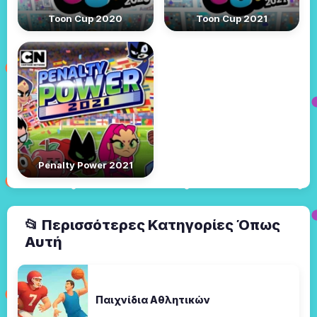
Toon Cup 2020
Toon Cup 2021
Penalty Power 2021
📂 Περισσότερες Κατηγορίες Όπως
Αυτή
Παιχνίδια Αθλητικών