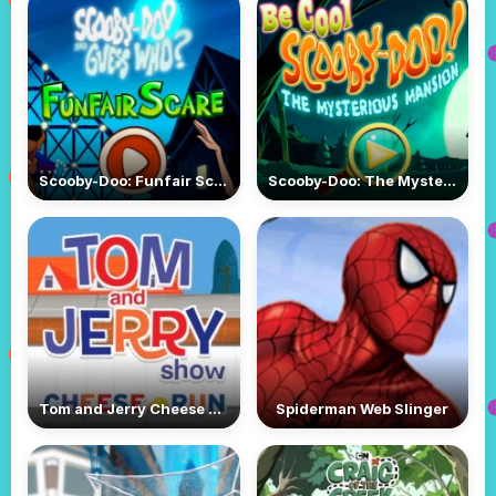
Scooby-Doo: Funfair Scare
Scooby-Doo: The Mysterious Mansion
Tom and Jerry Cheese Run
Spiderman Web Slinger