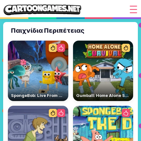
Παιχνίδια Περιπέτειας
SpongeBob: Live From Bikini Bottom 2
Gumball: Home Alone Survival