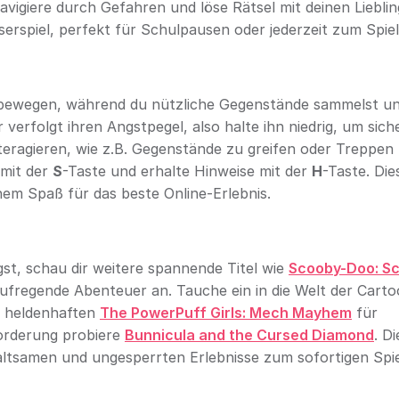
avigiere durch Gefahren und löse Rätsel mit deinen Lieblin
rspiel, perfekt für Schulpausen oder jederzeit zum Spiel
bewegen, während du nützliche Gegenstände sammelst u
erfolgt ihren Angstpegel, also halte ihn niedrig, um sich
teragieren, wie z.B. Gegenstände zu greifen oder Treppen
 mit der
S
-Taste und erhalte Hinweise mit der
H
-Taste. Die
chem Spaß für das beste Online-Erlebnis.
t, schau dir weitere spannende Titel wie
Scooby-Doo: S
fregende Abenteuer an. Tauche ein in die Welt der Carto
n heldenhaften
The PowerPuff Girls: Mech Mayhem
für
forderung probiere
Bunnicula and the Cursed Diamond
. D
altsamen und ungesperrten Erlebnisse zum sofortigen Spie