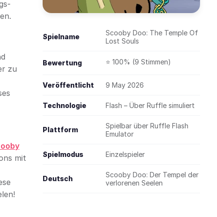
gs-
en.
Scooby Doo: The Temple Of
Spielname
Lost Souls
nd
⭐ 100% (9 Stimmen)
Bewertung
er zu
Veröffentlicht
9 May 2026
ses
Technologie
Flash – Über Ruffle simuliert
Spielbar über Ruffle Flash
Plattform
Emulator
cooby
Spielmodus
Einzelspieler
ons mit
Scooby Doo: Der Tempel der
Deutsch
iese
verlorenen Seelen
len!