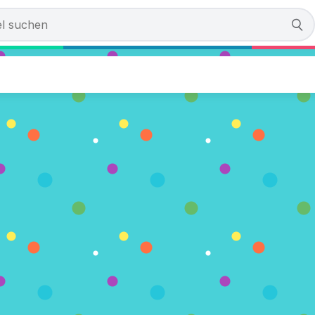
mple Of Lost Souls
 Stimmen)
SPIELEN