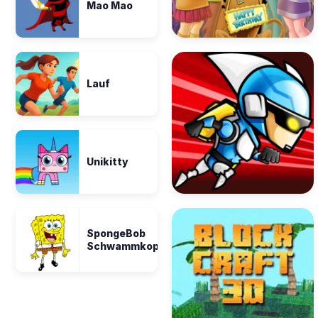
Mao Mao
Lauf
Unikitty
SpongeBob
Schwammkopf