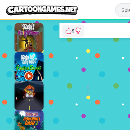
9
Scooby Doo: The Te
⭐ 100% (9
JETZT 
WERBUNG