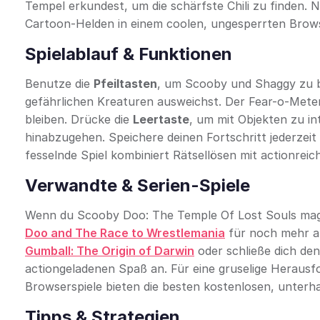
Tempel erkundest, um die schärfste Chili zu finden. N
Cartoon-Helden in einem coolen, ungesperrten Browse
Spielablauf & Funktionen
Benutze die
Pfeiltasten
, um Scooby und Shaggy zu 
gefährlichen Kreaturen ausweichst. Der Fear-o-Meter v
bleiben. Drücke die
Leertaste
, um mit Objekten zu in
hinabzugehen. Speichere deinen Fortschritt jederzeit
fesselnde Spiel kombiniert Rätsellösen mit actionrei
Verwandte & Serien-Spiele
Wenn du Scooby Doo: The Temple Of Lost Souls mags
Doo and The Race to Wrestlemania
für noch mehr au
Gumball: The Origin of Darwin
oder schließe dich de
actiongeladenen Spaß an. Für eine gruselige Heraus
Browserspiele bieten die besten kostenlosen, unterh
Tipps & Strategien