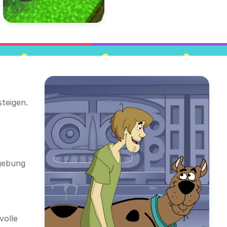
teigen.
mgebung
volle