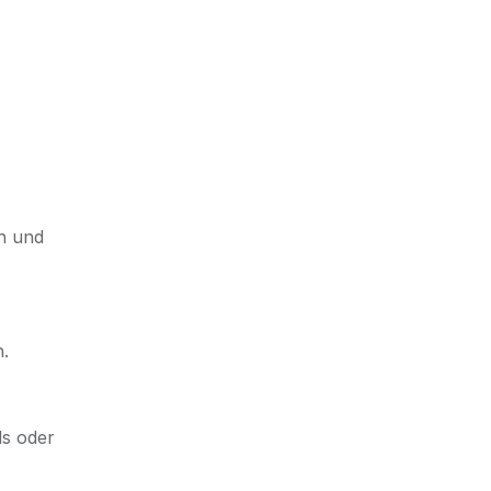
n und
h.
ds oder