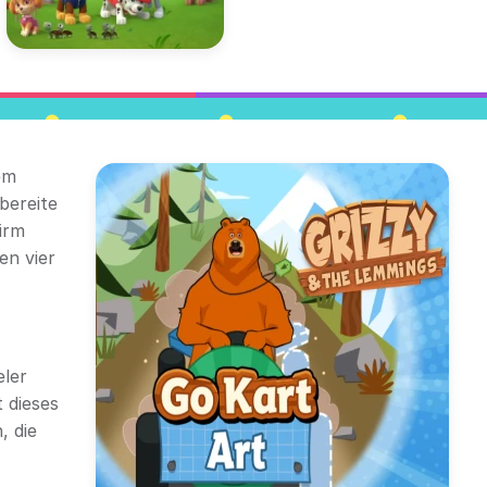
em
bereite
irm
en vier
eler
 dieses
, die