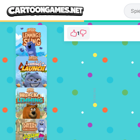
1
Grizzy & the Lemmin
⭐ 100% (1 S
JETZT S
WERBUNG