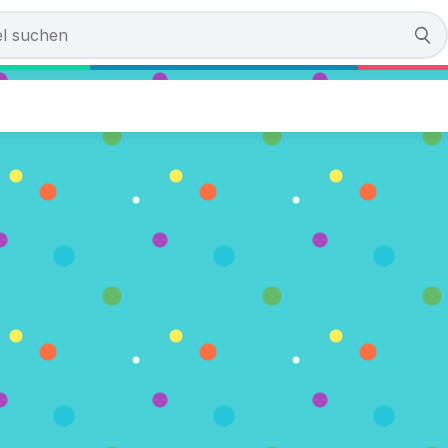
gs:: Go Kart Art
timmen)
PIELEN