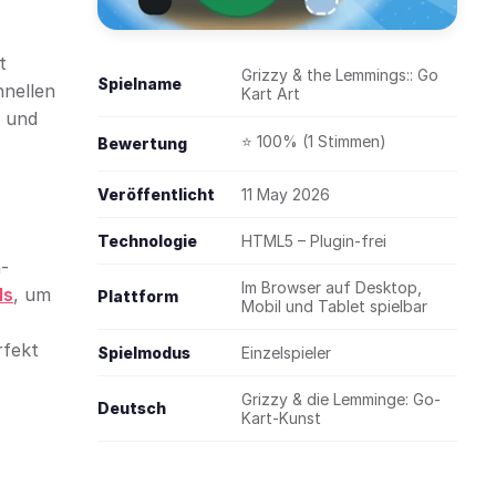
t
Grizzy & the Lemmings:: Go
Spielname
hnellen
Kart Art
, und
⭐ 100% (1 Stimmen)
Bewertung
Veröffentlicht
11 May 2026
Technologie
HTML5 – Plugin-frei
n-
Im Browser auf Desktop,
ls
, um
Plattform
Mobil und Tablet spielbar
rfekt
Spielmodus
Einzelspieler
Grizzy & die Lemminge: Go-
Deutsch
Kart-Kunst