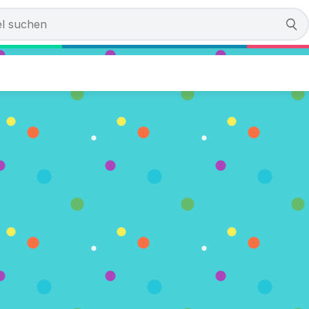
at Rescue
en)
LEN