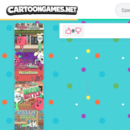
9
Apple and Onion: C
⭐ 81.82% (11 Stimm
JETZT SPIE
WERBUNG