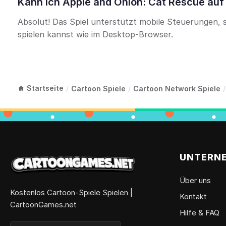
Kann ich Apple and Onion: Cat Rescue auf
Absolut! Das Spiel unterstützt mobile Steuerungen, 
spielen kannst wie im Desktop-Browser.
Startseite
/
Cartoon Spiele
/
Cartoon Network Spiele
/
UNTERN
Über uns
Kostenlos Cartoon-Spiele Spielen |
Kontakt
CartoonGames.net
Hilfe & FAQ