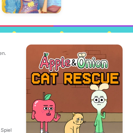
en.
Spiel