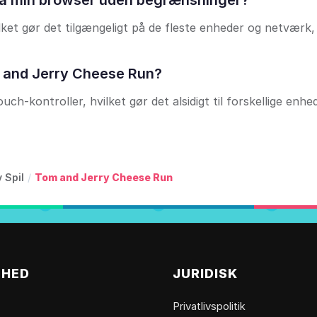
 på min browser uden begrænsninger?
lket gør det tilgængeligt på de fleste enheder og netværk,
Tom and Jerry Cheese Run?
ch-kontroller, hvilket gør det alsidigt til forskellige enhed
 Spil
/
Tom and Jerry Cheese Run
MHED
JURIDISK
Privatlivspolitik