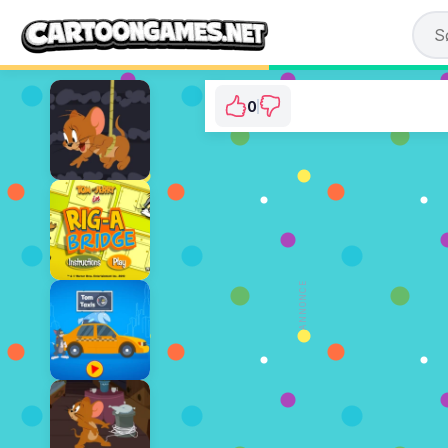
0
Tom and Jerry Chee
⭐ Der er endnu ikke stemt. (
SPIL NU
ANNONCE