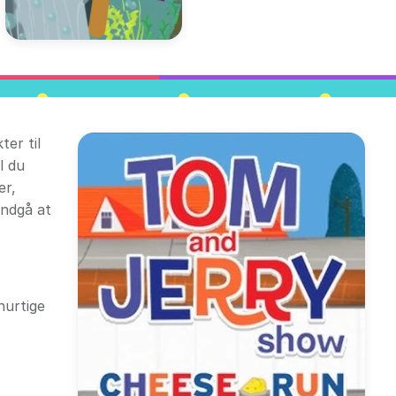
ter til
l du
er,
undgå at
hurtige