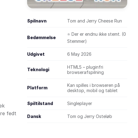
Spilnavn
Tom and Jerry Cheese Run
⭐ Der er endnu ikke stemt. (0
Bedømmelse
Stemmer)
Udgivet
6 May 2026
HTML5 – pluginfri
Teknologi
browserafspilning
Kan spilles i browseren på
Platform
desktop, mobil og tablet
Spiltilstand
Singleplayer
jek
re fedt
Dansk
Tom og Jerry Osteløb