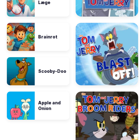
Læge
Brainrot
Scooby-Doo
Apple and
Onion