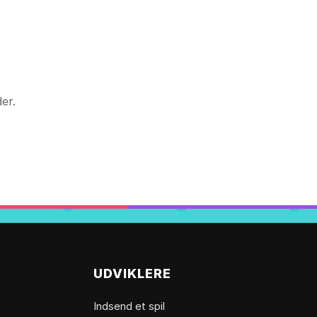
er.
UDVIKLERE
Indsend et spil