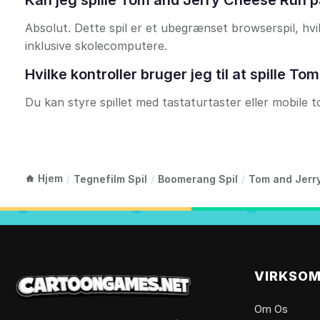
Kan jeg spille Tom and Jerry Cheese Run
Absolut. Dette spil er et ubegrænset browserspil, hvi
inklusive skolecomputere.
Hvilke kontroller bruger jeg til at spille 
Du kan styre spillet med tastaturtaster eller mobile tou
Hjem
/
Tegnefilm Spil
/
Boomerang Spil
/
Tom and Jerry
VIRKSO
Om Os