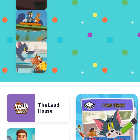
The Loud
House