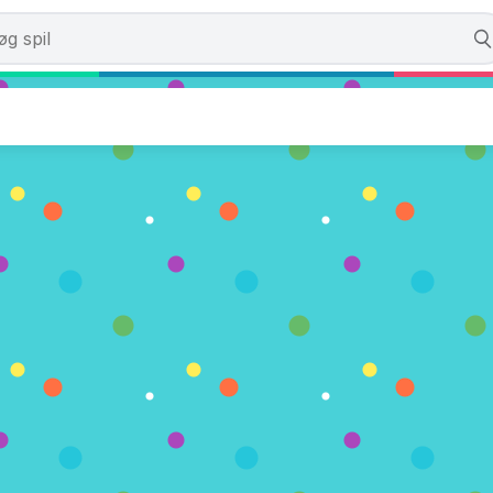
se Run
0 Stemmer)