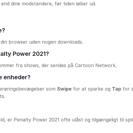
l end dine modstandere, før tiden løber ud.
e?
e i din browser uden nogen downloads.
nalty Power 2021?
kommer fra shows, der sendes på Cartoon Network.
le enheder?
f berøringsbevægelser som
Swipe
for at sparke og
Tap
for 
ts.
, er Penalty Power 2021 ofte ulåst og tilgængeligt til spil 