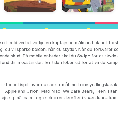
e dit hold ved at vælge en kaptajn og målmand blandt forsk
ng, du vil sparke bolden, når du skyder. Når du forsvarer 
ende skud. På mobile enheder skal du
Swipe
for at skyde
l end din modstander, før tiden løber ud for at vinde kamp
rie-fodboldspil, hvor du scorer mål med dine yndlingskarak
l, Apple and Onion, Mao Mao, We Bare Bears, Teen Titan
aptajn og målmand, og konkurrer derefter i spændende ka