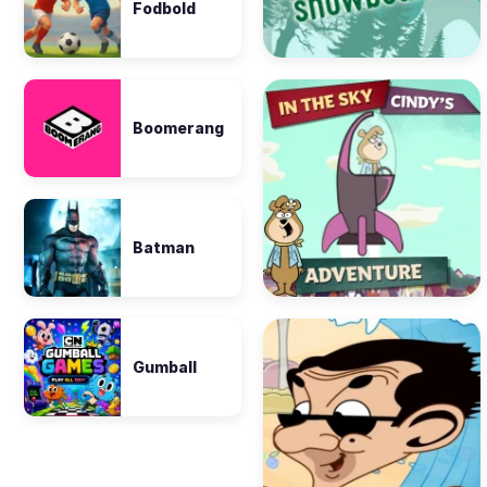
Fodbold
Boomerang
Batman
Gumball