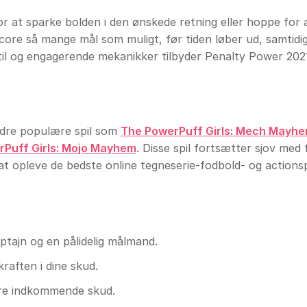
r at sparke bolden i den ønskede retning eller hoppe for 
score så mange mål som muligt, før tiden løber ud, samtid
estil og engagerende mekanikker tilbyder Penalty Power 202
ndre populære spil som
The PowerPuff Girls: Mech Mayh
Puff Girls: Mojo Mayhem
. Disse spil fortsætter sjov med 
 opleve de bedste online tegneserie-fodbold- og actionspi
tajn og en pålidelig målmand.
raften i dine skud.
kere indkommende skud.