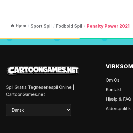
Hjem
/
Sport Spil
/
Fodbold Spil
/
Penalty Power 2021
VIRKSO
Om Os
Spil Gratis Tegneseriespil Online |
Kontakt
CartoonGames.net
Hjælp & FAQ
Alderspolitik