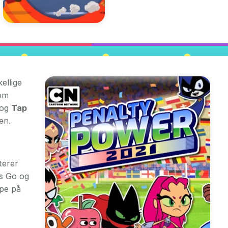
ellige
som
 og
Tap
en.
terer
s Go og
mpe på