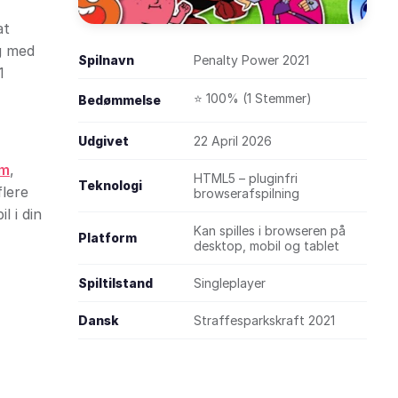
at
ig med
Spilnavn
Penalty Power 2021
1
⭐ 100% (1 Stemmer)
Bedømmelse
Udgivet
22 April 2026
em
,
HTML5 – pluginfri
Teknologi
flere
browserafspilning
l i din
Kan spilles i browseren på
Platform
desktop, mobil og tablet
Spiltilstand
Singleplayer
Dansk
Straffesparkskraft 2021