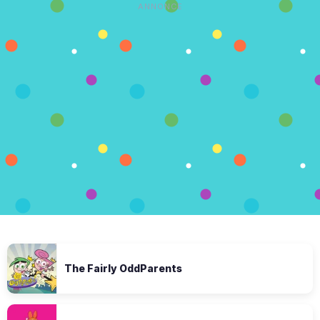
ANNONCE
The Fairly OddParents