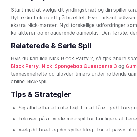
Start med at vælge dit yndlingsbræt og din spillerkar
flytte din brik rundt på brættet. Hver firkant udløser
ekstra Nick-mønter. Nyd forskellige udfordringer som
karakterer og engagerende gameplay. Den første, der 
Relaterede & Serie Spil
Hvis du kan lide Nick Block Party 2, så tjek andre s
Block Party
,
Nick: Spongebob Questpants 3
og
Gumb
tegneseriehelte og tilbyder timers underholdende gamep
online Nick-spil.
Tips & Strategier
Sig altid efter at rulle højt for at få et godt forsp
Fokuser på at vinde mini-spil for hurtigere at tjen
Vælg dit bræt og din spiller klogt for at passe til din