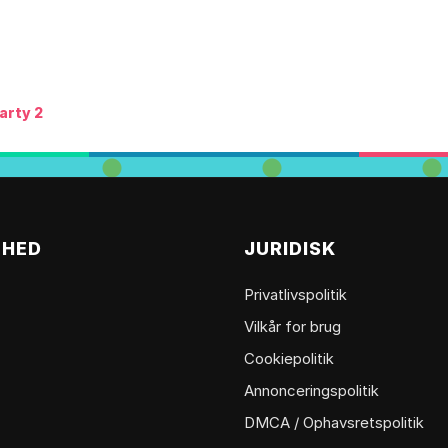
arty 2
MHED
JURIDISK
Privatlivspolitik
Vilkår for brug
Cookiepolitik
Annonceringspolitik
DMCA / Ophavsretspolitik