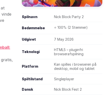
 at
t vinde
Spilnavn
Nick Block Party 2
ove
⭐ 100% (2 Stemmer)
Bedømmelse
Udgivet
7 May 2026
ball:
HTML5 – pluginfri
Teknologi
browserafspilning
gratis,
Kan spilles i browseren på
Platform
desktop, mobil og tablet
Spiltilstand
Singleplayer
Dansk
Nick Block Fest 2