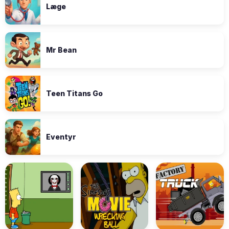
Læge
Mr Bean
Teen Titans Go
Eventyr