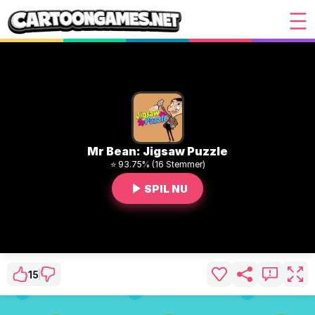
Mr Bean: Jigsaw Puzzle
⭐ 93.75% (16 Stemmer)
SPIL NU
15