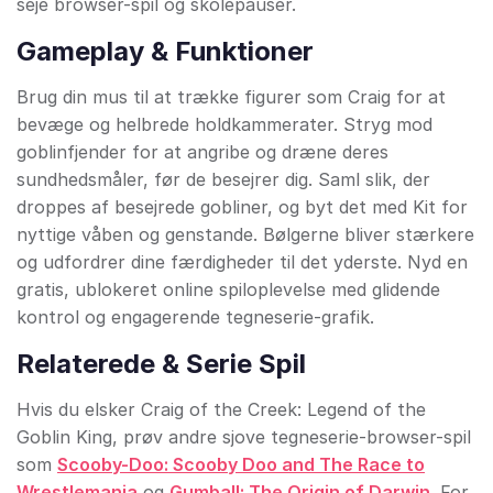
seje browser-spil og skolepauser.
Gameplay & Funktioner
Brug din mus til at trække figurer som Craig for at
bevæge og helbrede holdkammerater. Stryg mod
goblinfjender for at angribe og dræne deres
sundhedsmåler, før de besejrer dig. Saml slik, der
droppes af besejrede gobliner, og byt det med Kit for
nyttige våben og genstande. Bølgerne bliver stærkere
og udfordrer dine færdigheder til det yderste. Nyd en
gratis, ublokeret online spiloplevelse med glidende
kontrol og engagerende tegneserie-grafik.
Relaterede & Serie Spil
Hvis du elsker Craig of the Creek: Legend of the
Goblin King, prøv andre sjove tegneserie-browser-spil
som
Scooby-Doo: Scooby Doo and The Race to
Wrestlemania
og
Gumball: The Origin of Darwin
. For