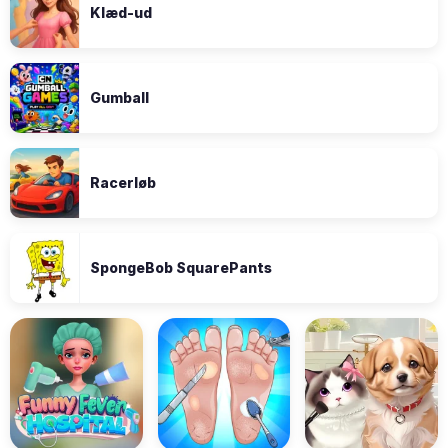
Klæd-ud
Gumball
Racerløb
SpongeBob SquarePants