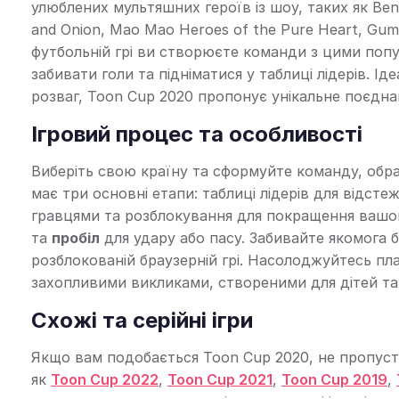
улюблених мультяшних героїв із шоу, таких як Ben 1
and Onion, Mao Mao Heroes of the Pure Heart, Gumba
футбольній грі ви створюєте команди з цими поп
забивати голи та підніматися у таблиці лідерів. І
розваг, Toon Cup 2020 пропонує унікальне поєдна
Ігровий процес та особливості
Виберіть свою країну та сформуйте команду, обрав
має три основні етапи: таблиці лідерів для відст
гравцями та розблокування для покращення вашо
та
пробіл
для удару або пасу. Забивайте якомога б
розблокованій браузерній грі. Насолоджуйтесь п
захопливими викликами, створеними для дітей та ф
Схожі та серійні ігри
Якщо вам подобається Toon Cup 2020, не пропустіт
як
Toon Cup 2022
,
Toon Cup 2021
,
Toon Cup 2019
,