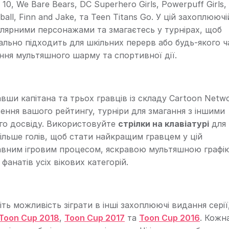
0, We Bare Bears, DC Superhero Girls, Powerpuff Girls,
ll, Finn and Jake, та Teen Titans Go. У цій захоплюючі
улярними персонажами та змагаєтесь у турнірах, щоб
деально підходить для шкільних перерв або будь-якого ч
ння мультяшного шарму та спортивної дії.
ши капітана та трьох гравців із складу Cartoon Netwo
еження вашого рейтингу, турніри для змагання з іншими
го досвіду. Використовуйте
стрілки на клавіатурі
для 
ільше голів, щоб стати найкращим гравцем у цій
лавним ігровим процесом, яскравою мультяшною графі
анатів усіх вікових категорій.
ь можливість зіграти в інші захоплюючі видання серії,
Toon Cup 2018
,
Toon Cup 2017
та
Toon Cup 2016
. Кожн