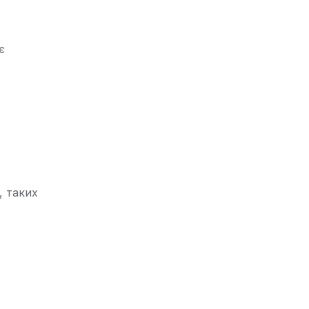
є
, таких