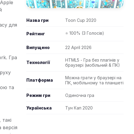
 Apple
й
Назва гри
Toon Cup 2020
асу для
⭐ 100% (3 Голосів)
Рейтинг
Випущено
22 April 2026
rk. Гра
HTML5 - Гра без плагінів у
Технології
браузері (мобільний & ПК)
руху
Можна грати у браузері на
Платформа
ПК, мобільному та планшеті
кою та
Режим гри
Одиночна гра
Українська
Тун Кап 2020
 такі
а версія