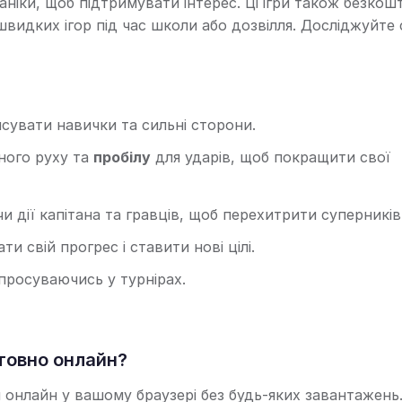
аніки, щоб підтримувати інтерес. Ці ігри також безкош
швидких ігор під час школи або дозвілля. Досліджуйте 
сувати навички та сильні сторони.
ного руху та
пробілу
для ударів, щоб покращити свої
 дії капітана та гравців, щоб перехитрити суперників
и свій прогрес і ставити нові цілі.
 просуваючись у турнірах.
товно онлайн?
 онлайн у вашому браузері без будь-яких завантажень