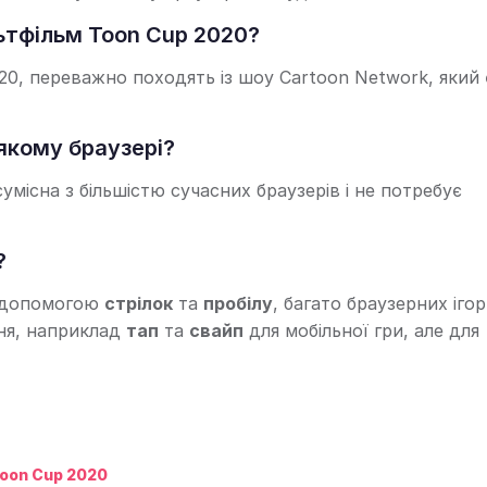
ьтфільм Toon Cup 2020?
20, переважно походять із шоу Cartoon Network, який 
якому браузері?
умісна з більшістю сучасних браузерів і не потребує
?
а допомогою
стрілок
та
пробілу
, багато браузерних ігор
ня, наприклад
тап
та
свайп
для мобільної гри, але для
oon Cup 2020