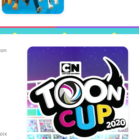
oon
оїх