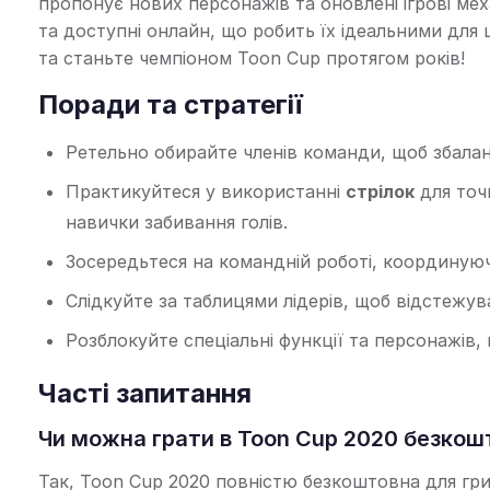
пропонує нових персонажів та оновлені ігрові мех
та доступні онлайн, що робить їх ідеальними для 
та станьте чемпіоном Toon Cup протягом років!
Поради та стратегії
Ретельно обирайте членів команди, щоб збалан
Практикуйтеся у використанні
стрілок
для точ
навички забивання голів.
Зосередьтеся на командній роботі, координуючи
Слідкуйте за таблицями лідерів, щоб відстежуват
Розблокуйте спеціальні функції та персонажів,
Часті запитання
Чи можна грати в Toon Cup 2020 безкош
Так, Toon Cup 2020 повністю безкоштовна для гри