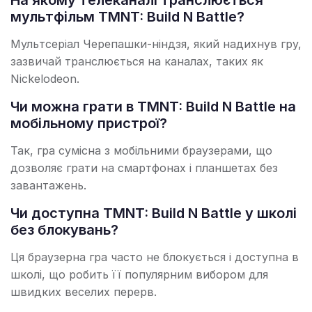
На якому телеканалі транслюється
мультфільм TMNT: Build N Battle?
Мультсеріал Черепашки-ніндзя, який надихнув гру,
зазвичай транслюється на каналах, таких як
Nickelodeon.
Чи можна грати в TMNT: Build N Battle на
мобільному пристрої?
Так, гра сумісна з мобільними браузерами, що
дозволяє грати на смартфонах і планшетах без
завантажень.
Чи доступна TMNT: Build N Battle у школі
без блокувань?
Ця браузерна гра часто не блокується і доступна в
школі, що робить її популярним вибором для
швидких веселих перерв.