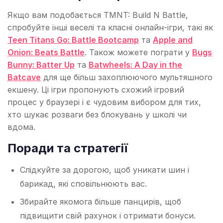
Якщо вам подобається TMNT: Build N Battle,
спробуйте інші веселі та класні онлайн-ігри, такі як
Teen Titans Go: Battle Bootcamp
та
Apple and
Onion: Beats Battle
. Також можете пограти у
Bugs
Bunny: Batter Up
та
Batwheels: A Day in the
Batcave
для ще більш захоплюючого мультяшного
екшену. Ці ігри пропонують схожий ігровий
процес у браузері і є чудовим вибором для тих,
хто шукає розваги без блокувань у школі чи
вдома.
Поради та стратегії
Слідкуйте за дорогою, щоб уникати шин і
барикад, які сповільнюють вас.
Збирайте якомога більше панцирів, щоб
підвищити свій рахунок і отримати бонуси.