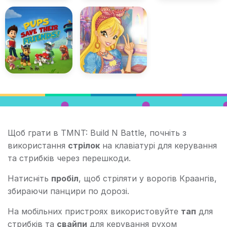
Щоб грати в TMNT: Build N Battle, почніть з
використання
стрілок
на клавіатурі для керування
та стрибків через перешкоди.
Натисніть
пробіл
, щоб стріляти у ворогів Краангів,
збираючи панцири по дорозі.
На мобільних пристроях використовуйте
тап
для
стрибків та
свайпи
для керування рухом