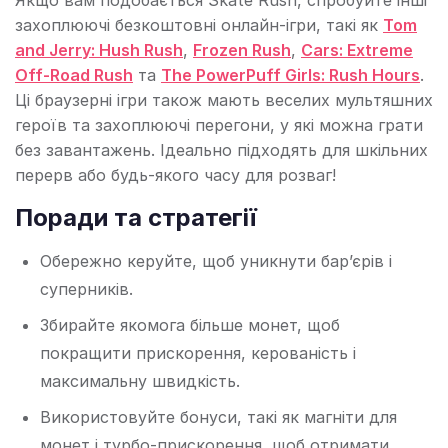
Якщо вам подобається Skate Rush, спробуйте інші
захоплюючі безкоштовні онлайн-ігри, такі як
Tom
and Jerry: Hush Rush
,
Frozen Rush
,
Cars: Extreme
Off-Road Rush
та
The PowerPuff Girls: Rush Hours
.
Ці браузерні ігри також мають веселих мультяшних
героїв та захоплюючі перегони, у які можна грати
без завантажень. Ідеально підходять для шкільних
перерв або будь-якого часу для розваг!
Поради та стратегії
Обережно керуйте, щоб уникнути бар’єрів і
суперників.
Збирайте якомога більше монет, щоб
покращити прискорення, керованість і
максимальну швидкість.
Використовуйте бонуси, такі як магніти для
монет і турбо-прискорення, щоб отримати