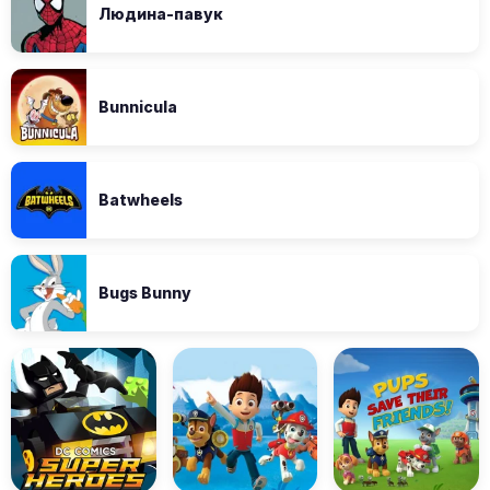
Людина-павук
Bunnicula
Batwheels
Bugs Bunny