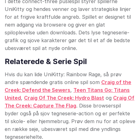
I dette connect-three puslespil styrer spillerne
UniKitty og hendes venner og laver strategiske linjer
for at frigive kraftfulde angreb. Spillet er designet til
nem adgang via browsere og giver en glat
spiloplevelse uden downloads. Dets lyse tegneserie-
grafik og sjove karakterer gør det til et af de bedste
ubesværet spil at nyde online.
Relaterede & Serie Spil
Hvis du kan lide UniKitty: Rainbow Rage, så prøv
andre spændende gratis online spil som
Craig of the
Creek: Defend the Sewers
,
Teen Titans Go: Titans
United
,
Craig Of The Creek: Hydro Blast
og
Craig Of
The Creek: Capture The Flag
. Disse browserspil
byder også på sjov tegneserie-action og er perfekte
til skole- eller hjemmebrug. Prøv dem nu for at opleve
en række seje, ubesværet spil med dine yndlings
tegneseriehelte.