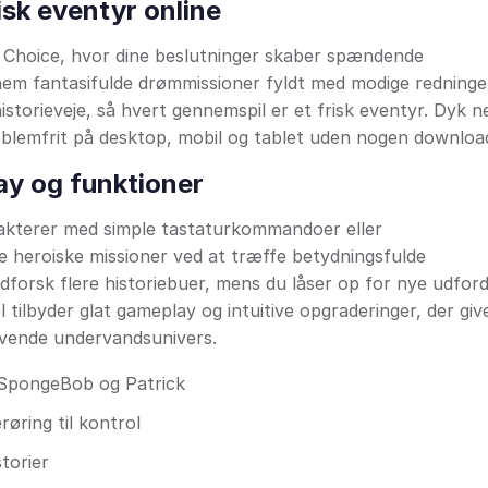
sk eventyr online
s Choice, hvor dine beslutninger skaber spændende
nem fantasifulde drømmissioner fyldt med modige redninge
storieveje, så hvert gennemspil er et frisk eventyr. Dyk ne
blemfrit på desktop, mobil og tablet uden nogen downloa
y og funktioner
akterer med simple tastaturkommandoer eller
føre heroiske missioner ved at træffe betydningsfulde
Udforsk flere historiebuer, mens du låser op for nye udfor
 tilbyder glat gameplay og intuitive opgraderinger, der giv
 levende undervandsunivers.
d SpongeBob og Patrick
øring til kontrol
torier