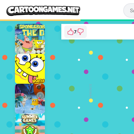
7
SpongeBob: Hero's
⭐ 87.5% (8 Stemmer
SPIL NU
ANNONCE