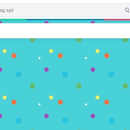
 Choice
)