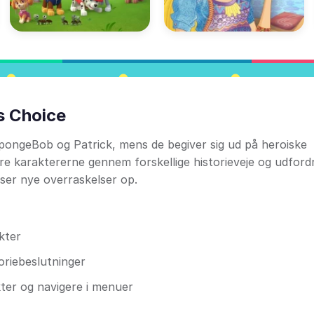
s Choice
ongeBob og Patrick, mens de begiver sig ud på heroiske
yre karaktererne gennem forskellige historieveje og udfordr
åser nye overraskelser op.
kter
toriebeslutninger
kter og navigere i menuer