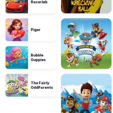
Racerløb
Piger
Bubble
Guppies
The Fairly
OddParents