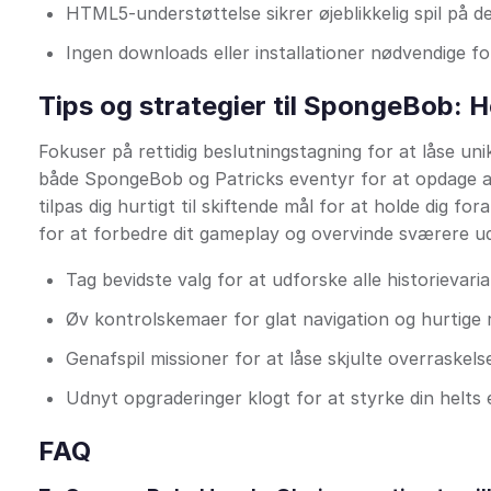
HTML5-understøttelse sikrer øjeblikkelig spil på d
Ingen downloads eller installationer nødvendige f
Tips og strategier til SpongeBob: 
Fokuser på rettidig beslutningstagning for at låse uni
både SpongeBob og Patricks eventyr for at opdage all
tilpas dig hurtigt til skiftende mål for at holde dig fo
for at forbedre dit gameplay og overvinde sværere ud
Tag bevidste valg for at udforske alle historievari
Øv kontrolskemaer for glat navigation og hurtige 
Genafspil missioner for at låse skjulte overraskels
Udnyt opgraderinger klogt for at styrke din helts
FAQ