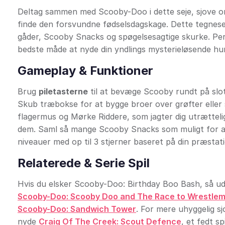
Deltag sammen med Scooby-Doo i dette seje, sjove onl
finde den forsvundne fødselsdagskage. Dette tegnese
gåder, Scooby Snacks og spøgelsesagtige skurke. Perfek
bedste måde at nyde din yndlings mysterieløsende hund
Gameplay & Funktioner
Brug
piletasterne
til at bevæge Scooby rundt på slot
Skub træbokse for at bygge broer over grøfter eller
flagermus og Mørke Riddere, som jagter dig utrættelig
dem. Saml så mange Scooby Snacks som muligt for at 
niveauer med op til 3 stjerner baseret på din præstat
Relaterede & Serie Spil
Hvis du elsker Scooby-Doo: Birthday Boo Bash, så udf
Scooby-Doo: Scooby Doo and The Race to Wrestlem
Scooby-Doo: Sandwich Tower
. For mere uhyggelig sj
nyde
Craig Of The Creek: Scout Defence
, et fedt sp