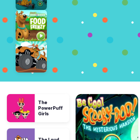
The
PowerPuff
Girls
The Loud