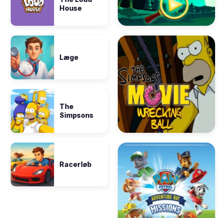
House
Læge
The
Simpsons
Racerløb