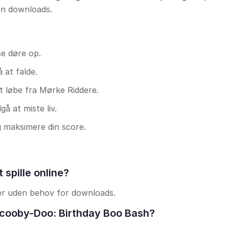
den downloads.
se døre op.
 at falde.
 løbe fra Mørke Riddere.
å at miste liv.
 maksimere din score.
 spille online?
owser uden behov for downloads.
Scooby-Doo: Birthday Boo Bash?