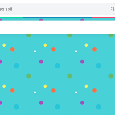
day Boo Bash
mer)
U