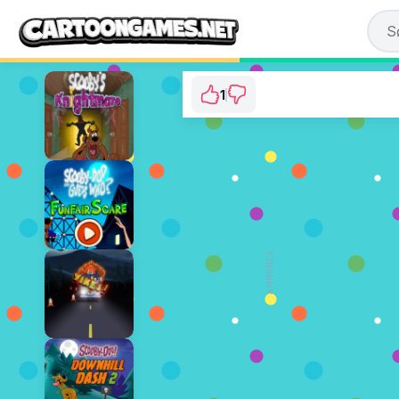
1
Scooby-Doo: Birth
⭐ 50% (2 Stem
SPIL N
ANNONCE