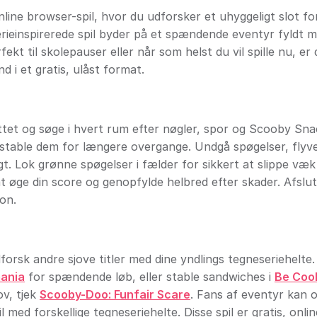
ine browser-spil, hvor du udforsker et uhyggeligt slot fo
rieinspirerede spil byder på et spændende eventyr fyldt 
t til skolepauser eller når som helst du vil spille nu, er
 i et gratis, ulåst format.
tet og søge i hvert rum efter nøgler, spor og Scooby Sna
 stable dem for længere overgange. Undgå spøgelser, flyv
t. Lok grønne spøgelser i fælder for sikkert at slippe væk
øge din score og genopfylde helbred efter skader. Afslut
ion.
orsk andre sjove titler med dine yndlings tegneseriehelte.
ania
for spændende løb, eller stable sandwiches i
Be Coo
ov, tjek
Scooby-Doo: Funfair Scare
. Fans af eventyr kan 
il med forskellige tegneseriehelte. Disse spil er gratis, onli