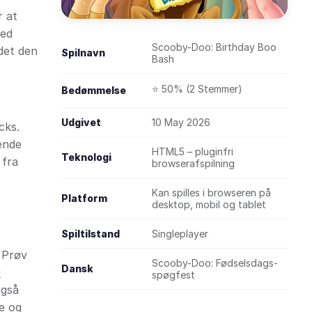
r at
med
Scooby-Doo: Birthday Boo
 det den
Spilnavn
Bash
⭐ 50% (2 Stemmer)
Bedømmelse
Udgivet
10 May 2026
cks.
ende
HTML5 – pluginfri
Teknologi
 fra
browserafspilning
Kan spilles i browseren på
Platform
desktop, mobil og tablet
Spiltilstand
Singleplayer
 Prøv
Scooby-Doo: Fødselsdags-
Dansk
l
spøgfest
også
ne og